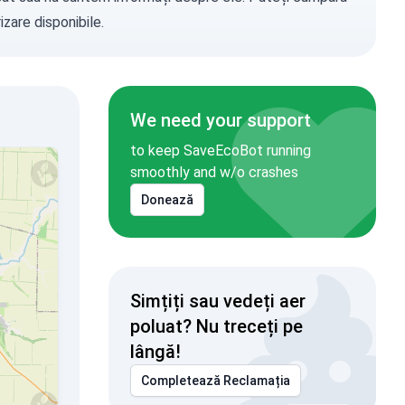
zare disponibile.
We need your support
to keep SaveEcoBot running
smoothly and w/o crashes
Donează
Simțiți sau vedeți aer
poluat? Nu treceți pe
lângă!
Completează Reclamația