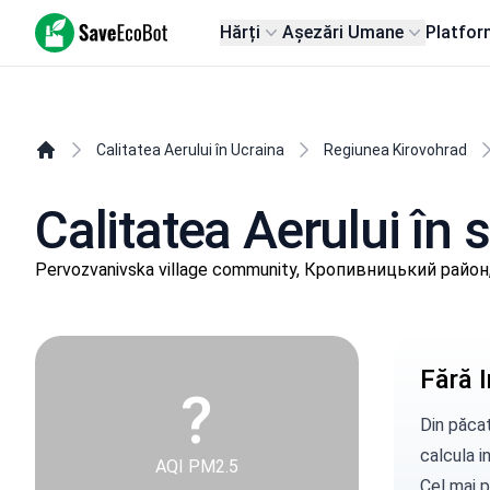
SaveEcoBot
Hărți
Așezări Umane
Platfor
Calitatea Aerului în Ucraina
Regiunea Kirovohrad
Calitatea Aerului în 
Pervozvanivska village community, Кропивницький район,
Fără I
?
Din păcat
calcula in
AQI PM2.5
Cel mai p