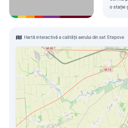
o stație
ș
Hartă interactivă a calității aerului din sat Stepove