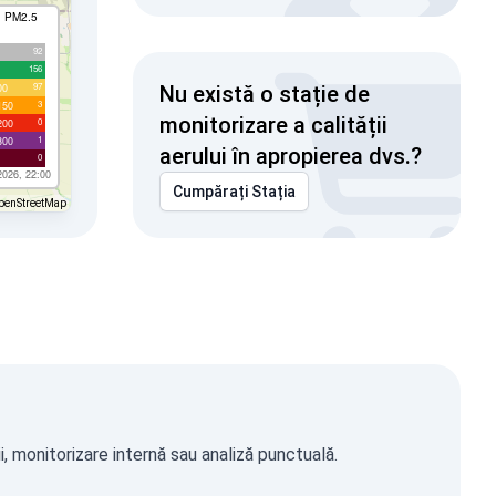
I PM2.5
92
156
97
00
Nu există o stație de
3
150
monitorizare a calității
0
200
1
300
aerului în apropierea dvs.?
0
2026, 22:00
Cumpărați Stația
penStreetMap
, monitorizare internă sau analiză punctuală.