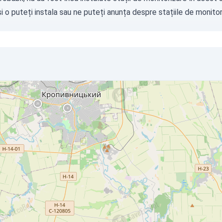
i o puteți instala sau ne puteți
anunța
despre stațiile de monitori