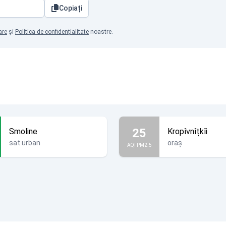
Copiați
are
și
Politica de confidențialitate
noastre.
25
Smoline
Kropîvnîțkîi
sat urban
oraș
AQI PM2.5