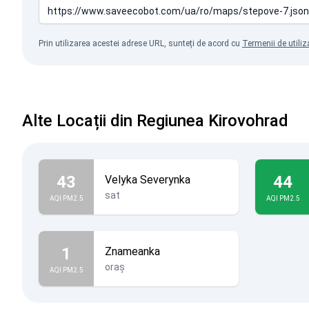
Prin utilizarea acestei adrese URL, sunteți de acord cu
Termenii de utiliz
Alte Locații din Regiunea Kirovohrad
43
44
Velyka Severynka
sat
AQI PM2.5
AQI PM2.5
1
Znameanka
oraș
AQI PM2.5