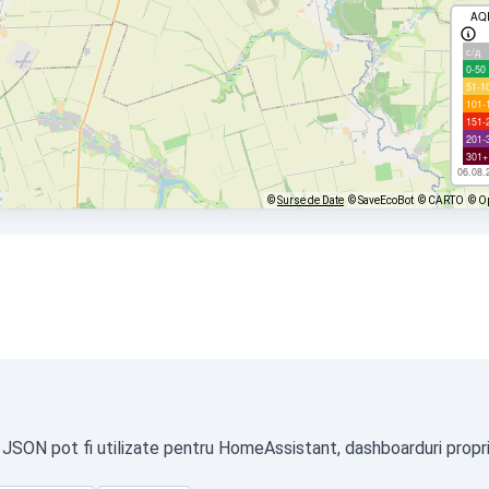
AQ
с/д
0-50
51-1
101-
151-
201-
301+
06.08.
©
Surse de Date
© SaveEcoBot
© CARTO
© O
 JSON pot fi utilizate pentru HomeAssistant, dashboarduri proprii