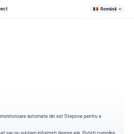
iect
Română
de monitorizare automate din sat Stepove pentru a
t sat sau nu suntem informați despre ele. Puteți
cumpăra