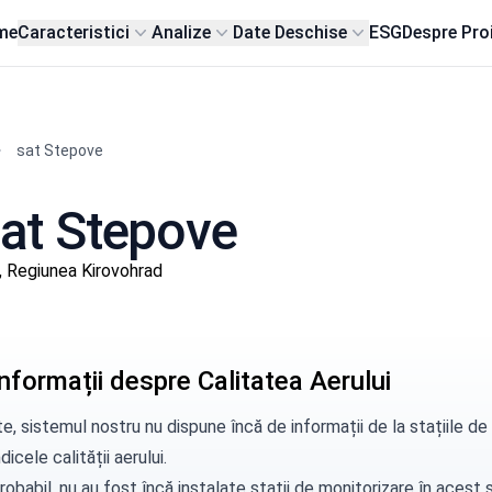
me
Caracteristici
Analize
Date Deschise
ESG
Despre Pro
sat Stepove
sat Stepove
 Regiunea Kirovohrad
nformații despre Calitatea Aerului
e, sistemul nostru nu dispune încă de informații de la stațiile 
dicele calității aerului.
robabil, nu au fost încă instalate stații de monitorizare în aces