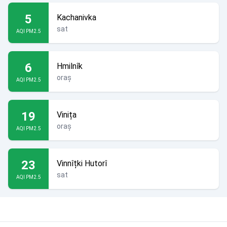
5
Kachanivka
sat
AQI PM2.5
6
Hmilnîk
oraș
AQI PM2.5
19
Vinița
oraș
AQI PM2.5
23
Vinnîțki Hutorî
sat
AQI PM2.5