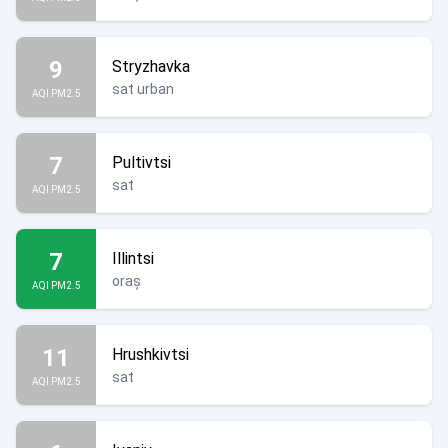
9
Stryzhavka
sat urban
AQI PM2.5
7
Pultivtsi
sat
AQI PM2.5
7
Illintsi
oraș
AQI PM2.5
11
Hrushkivtsi
sat
AQI PM2.5