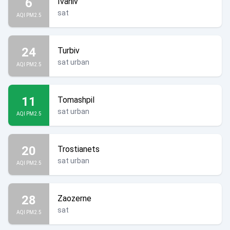
6
Ivaniv
sat
AQI PM2.5
24
Turbiv
sat urban
AQI PM2.5
11
Tomashpil
sat urban
AQI PM2.5
20
Trostianets
sat urban
AQI PM2.5
28
Zaozerne
sat
AQI PM2.5