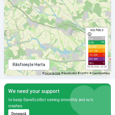
AQI PM2.5
101
с/д
239
0-50
9
51-100
0
101-150
0
151-200
1
201-300
0
301+
Răsfoiește Harta
08.08.2026, 22:00
©
Surse de Date
© SaveEcoBot
© CARTO
© OpenStreetMap
We need your support
to keep SaveEcoBot running smoothly and w/o
crashes
Donează