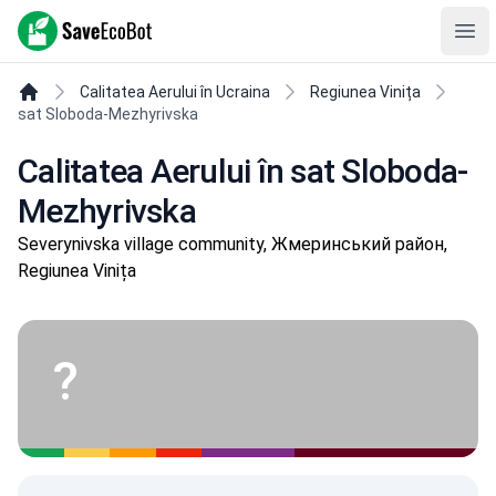
SaveEcoBot
Ope
Calitatea Aerului în Ucraina
Regiunea Vinița
sat Sloboda-Mezhyrivska
Calitatea Aerului în sat Sloboda-
Mezhyrivska
Severynivska village community, Жмеринський район,
Regiunea Vinița
?