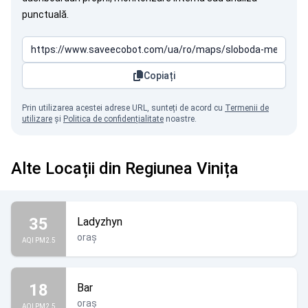
punctuală.
Copiați
Prin utilizarea acestei adrese URL, sunteți de acord cu
Termenii de
utilizare
și
Politica de confidențialitate
noastre.
Alte Locații din Regiunea Vinița
35
Ladyzhyn
oraș
AQI PM2.5
18
Bar
oraș
AQI PM2.5