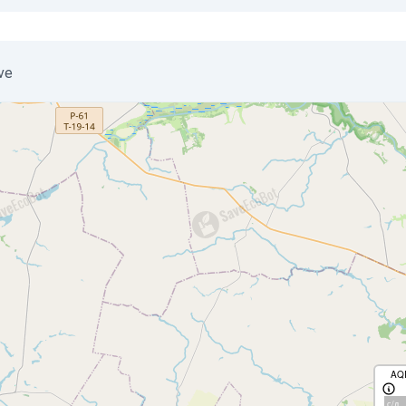
ove
AQ
с/д