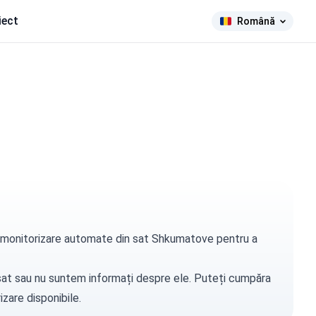
iect
Română
 de monitorizare automate din sat Shkumatove pentru a
t sat sau nu suntem informați despre ele. Puteți
cumpăra
zare disponibile.