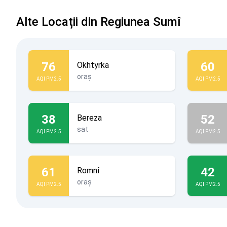
Alte Locații din Regiunea Sumî
76
60
Okhtyrka
oraș
AQI PM2.5
AQI PM2.5
38
52
Bereza
sat
AQI PM2.5
AQI PM2.5
61
42
Romnî
oraș
AQI PM2.5
AQI PM2.5