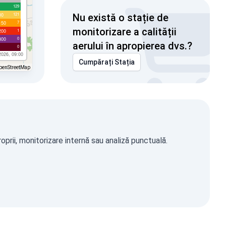
129
121
00
Nu există o stație de
7
150
monitorizare a calității
1
200
0
300
aerului în apropierea dvs.?
0
2026, 09:00
Cumpărați Stația
penStreetMap
prii, monitorizare internă sau analiză punctuală.