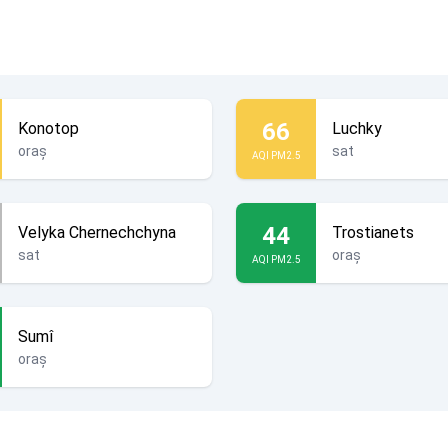
66
Konotop
Luchky
oraș
sat
AQI PM2.5
44
Velyka Chernechchyna
Trostianets
sat
oraș
AQI PM2.5
Sumî
oraș