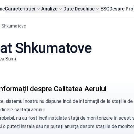
me
Caracteristici
Analize
Date Deschise
ESG
Despre Pro
t Shkumatove
 sat Shkumatove
ea Sumî
nformații despre Calitatea Aerului
e, sistemul nostru nu dispune încă de informații de la stațiile
dicele calității aerului.
robabil, nu au fost încă instalate stații de monitorizare în aces
i o puteți instala sau ne puteți
anunța
despre stațiile de monitori