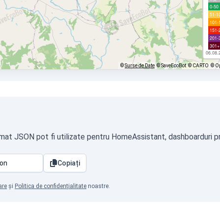
0-50
51-1
101-
151-
201-
301+
06.08.
©
Surse de Date
© SaveEcoBot
© CARTO
© O
rmat JSON pot fi utilizate pentru HomeAssistant, dashboarduri pro
Copiați
are
și
Politica de confidențialitate
noastre.