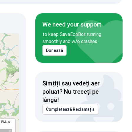
We need your support
to keep SaveEcoBot running
smoothly and w/o crashes
Donează
Simțiți sau vedeți aer
poluat? Nu treceți pe
lângă!
Completează Reclamația
I PM2.5
91