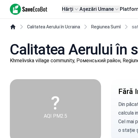
SaveEcoBot
Hărți
Așezări Umane
Platfor
Calitatea Aerului în Ucraina
Regiunea Sumî
sa
Calitatea Aerului în
Khmelivska village community, Роменський район, Regiun
Fără I
?
Din păcat
calcula in
AQI PM2.5
Cel mai p
o stație
ș