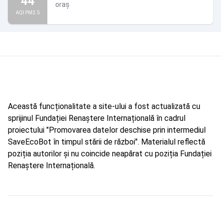
44
oraș
AQI PM2.5
Această funcționalitate a site-ului a fost actualizată cu
sprijinul Fundației Renaștere Internațională în cadrul
proiectului "Promovarea datelor deschise prin intermediul
SaveEcoBot în timpul stării de război". Materialul reflectă
poziția autorilor și nu coincide neapărat cu poziția Fundației
Renaștere Internațională.