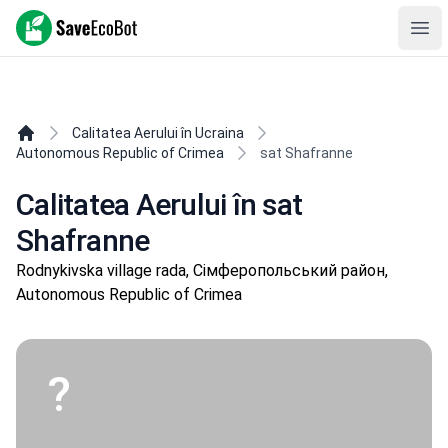
SaveEcoBot
Ope
Calitatea Aerului în Ucraina
Autonomous Republic of Crimea
sat Shafranne
Calitatea Aerului în sat
Shafranne
Rodnykivska village rada, Сімферопольський район,
Autonomous Republic of Crimea
?