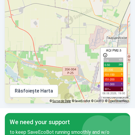
AQI PM2.5
101
с/д
240
0-50
8
51-100
0
101-150
0
151-200
1
201-300
0
301+
Răsfoiește Harta
08.08.2026, 19:00
©
Surse de Date
© SaveEcoBot
© CARTO
© OpenStreetMap
We need your support
to keep SaveEcoBot running smoothly and w/o