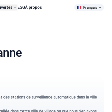
uvertes
ESG
À propos
Français
ranne
La Crimée est l'Ukraine !
des stations de surveillance automatique dans la ville
tallée dans cette ville de village ou que nous n'en ayons