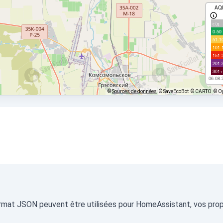
AQ
с/д
0-50
51-1
101-
151-
201-
301+
06.08.
©
Sources de données
© SaveEcoBot
© CARTO
© O
format JSON peuvent être utilisées pour HomeAssistant, vos propr