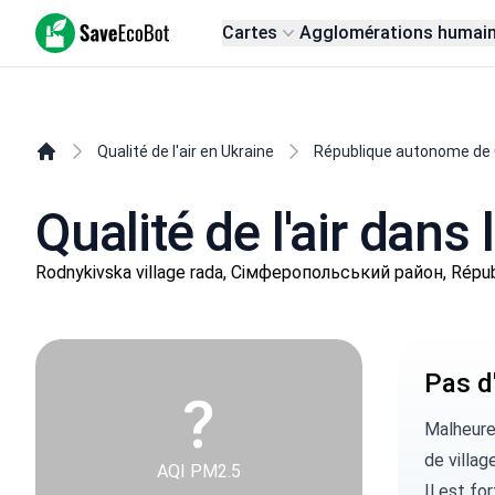
SaveEcoBot
Cartes
Agglomérations humai
Qualité de l'air en Ukraine
République autonome de
Qualité de l'air dans 
Rodnykivska village rada, Сімферопольський район, Répu
Pas d'
?
Malheure
de villag
AQI PM2.5
Il est fo