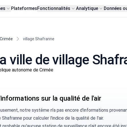
nes
Plateformes
Fonctionnalités
Analytique
Données o
 Crimée
village Shafranne
la ville de village Shaf
blique autonome de Crimée
informations sur la qualité de l'air
usement, notre système n'a pas encore d'informations provenant 
e Shafranne pour calculer l'indice de la qualité de l'air.
rt probable qu'aucune station de surveillance n'ait encore été ins