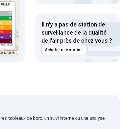
I PM2.5
88
194
66
00
Il n'y a pas de station de
0
150
surveillance de la qualité
0
200
1
300
de l'air près de chez vous ?
0
2026, 18:00
Acheter une station
penStreetMap
es tableaux de bord, un suivi interne ou une analyse