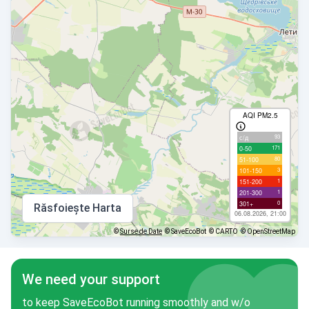
AQI PM2.5
93
с/д
171
0-50
80
51-100
3
101-150
1
151-200
1
201-300
0
301+
Răsfoiește Harta
06.08.2026, 21:00
©
Surse de Date
© SaveEcoBot
© CARTO
© OpenStreetMap
We need your support
to keep SaveEcoBot running smoothly and w/o