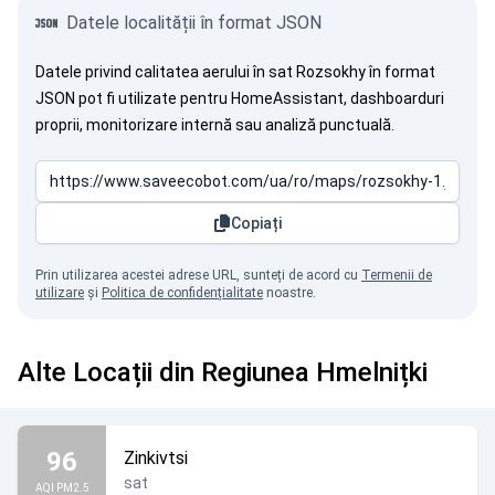
Datele localității în format JSON
Datele privind calitatea aerului în sat Rozsokhy în format
JSON pot fi utilizate pentru HomeAssistant, dashboarduri
proprii, monitorizare internă sau analiză punctuală.
Copiați
Prin utilizarea acestei adrese URL, sunteți de acord cu
Termenii de
utilizare
și
Politica de confidențialitate
noastre.
Alte Locații din Regiunea Hmelnițki
96
Zinkivtsi
sat
AQI PM2.5