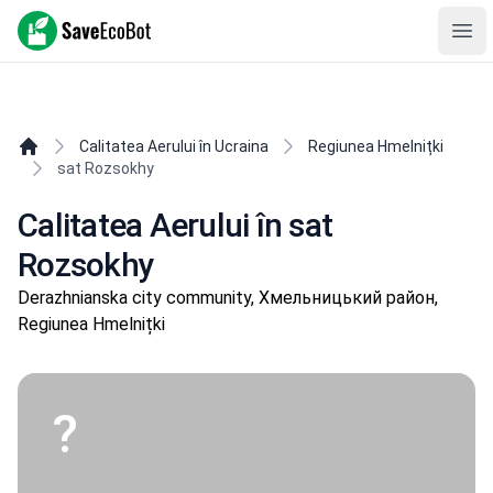
SaveEcoBot
Ope
Calitatea Aerului în Ucraina
Regiunea Hmelnițki
sat Rozsokhy
Calitatea Aerului în sat
Rozsokhy
Derazhnianska city community, Хмельницький район,
Regiunea Hmelnițki
?