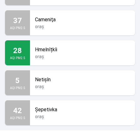
37
Cameniţa
oraș
AQI PM2.5
28
Hmelnîțkîi
oraș
AQI PM2.5
5
Netişîn
oraș
AQI PM2.5
42
Şepetivka
oraș
AQI PM2.5