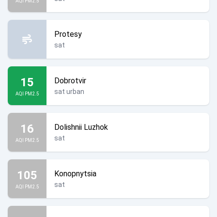
AQI PM2.5
Protesy
sat
15
Dobrotvir
sat urban
AQI PM2.5
16
Dolishnii Luzhok
sat
AQI PM2.5
105
Konopnytsia
sat
AQI PM2.5