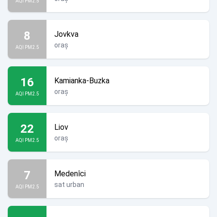
AQI PM2.5
8
Jovkva
oraș
AQI PM2.5
16
Kamianka-Buzka
oraș
AQI PM2.5
22
Liov
oraș
AQI PM2.5
7
Medenîci
sat urban
AQI PM2.5