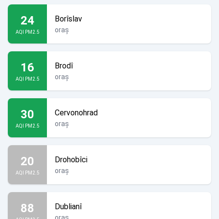
24
Borîslav
oraș
AQI PM2.5
16
Brodî
oraș
AQI PM2.5
30
Cervonohrad
oraș
AQI PM2.5
20
Drohobîci
oraș
AQI PM2.5
88
Dublianî
oraș