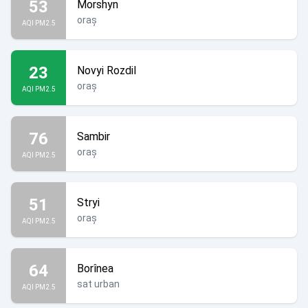
53
Morshyn
oraș
AQI PM2.5
23
Novyi Rozdil
oraș
AQI PM2.5
76
Sambir
oraș
AQI PM2.5
51
Stryi
oraș
AQI PM2.5
64
Borînea
sat urban
AQI PM2.5