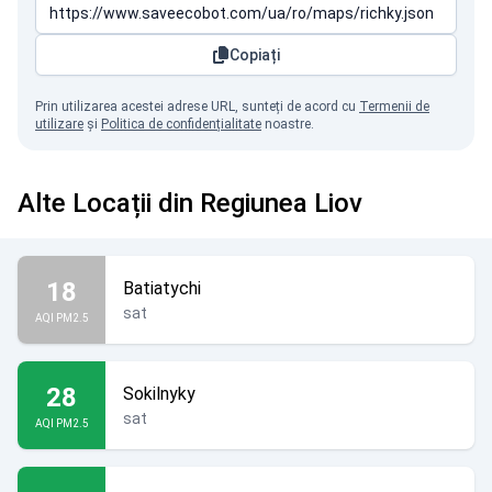
Copiați
Prin utilizarea acestei adrese URL, sunteți de acord cu
Termenii de
utilizare
și
Politica de confidențialitate
noastre.
Alte Locații din Regiunea Liov
18
Batiatychi
sat
AQI PM2.5
28
Sokilnyky
sat
AQI PM2.5