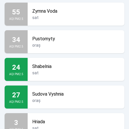
55
Zymna Voda
sat
AQI PM2.5
34
Pustomyty
oraș
AQI PM2.5
24
Shabelnia
sat
AQI PM2.5
27
Sudova Vyshnia
oraș
AQI PM2.5
3
Hriada
sat