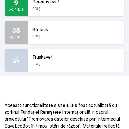
9
Peremîșleanî
oraș
AQI PM2.5
35
Stebnîk
oraș
AQI PM2.5
Truskaveţ
oraș
Această funcționalitate a site-ului a fost actualizată cu
sprijinul Fundației Renaștere Internațională în cadrul
proiectului "Promovarea datelor deschise prin intermediul
SaveEcoBot în timpul stării de război". Materialul reflectă