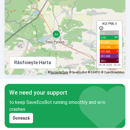
AQI PM2.5
111
с/д
233
0-50
5
51-100
0
101-150
0
151-200
1
201-300
0
301+
Răsfoiește Harta
09.08.2026, 02:00
©
Surse de Date
© SaveEcoBot
© CARTO
© OpenStreetMap
We need your support
to keep SaveEcoBot running smoothly and w/o
crashes
Donează