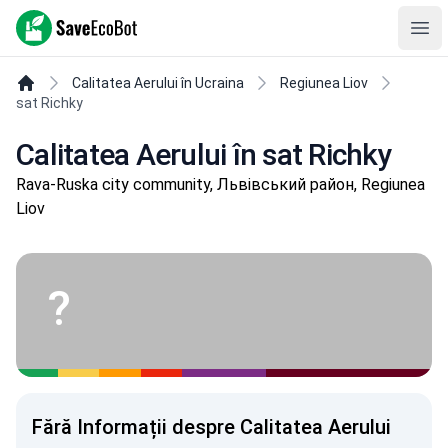
SaveEcoBot
Ope
Calitatea Aerului în Ucraina
Regiunea Liov
sat Richky
Calitatea Aerului în sat Richky
Rava-Ruska city community, Львівський район, Regiunea
Liov
?
Fără Informații despre Calitatea Aerului