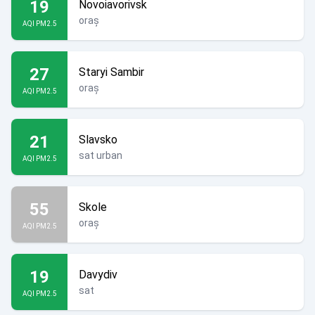
19
Novoiavorivsk
oraș
AQI PM2.5
27
Staryi Sambir
oraș
AQI PM2.5
21
Slavsko
sat urban
AQI PM2.5
55
Skole
oraș
AQI PM2.5
19
Davydiv
sat
AQI PM2.5