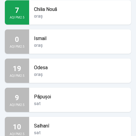
7
Chilia Nouă
oraș
AQI PM2.5
0
Ismail
oraș
AQI PM2.5
19
Odesa
oraș
AQI PM2.5
9
Păpușoi
sat
AQI PM2.5
10
Salhanî
sat
AQI PM2.5