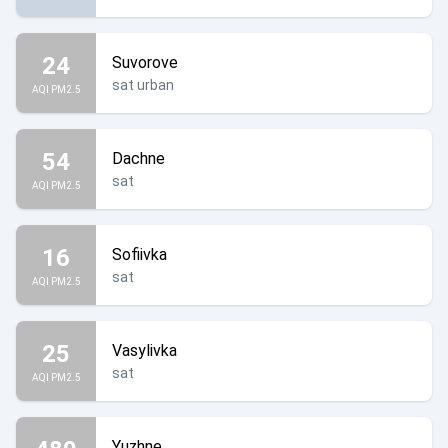
24
Suvorove
sat urban
AQI PM2.5
54
Dachne
sat
AQI PM2.5
16
Sofiivka
sat
AQI PM2.5
25
Vasylivka
sat
AQI PM2.5
Yuzhne