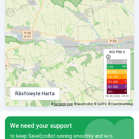
AQI PM2.5
115
с/д
228
0-50
7
51-100
0
101-150
0
151-200
0
201-300
0
301+
Răsfoiește Harta
09.08.2026, 08:00
©
Surse de Date
© SaveEcoBot
© CARTO
© OpenStreetMap
We need your support
to keep SaveEcoBot running smoothly and w/o