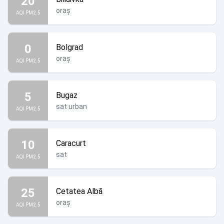
20
oraș
AQI PM2.5
0
Bolgrad
oraș
AQI PM2.5
5
Bugaz
sat urban
AQI PM2.5
10
Caracurt
sat
AQI PM2.5
25
Cetatea Albă
oraș
AQI PM2.5