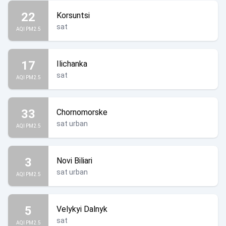
22
Korsuntsi
sat
AQI PM2.5
17
Ilichanka
sat
AQI PM2.5
33
Chornomorske
sat urban
AQI PM2.5
3
Novi Biliari
sat urban
AQI PM2.5
5
Velykyi Dalnyk
sat
AQI PM2.5