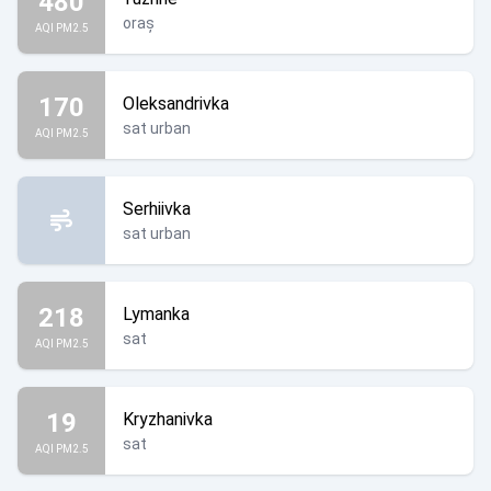
480
oraș
AQI PM2.5
170
Oleksandrivka
sat urban
AQI PM2.5
Serhiivka
sat urban
218
Lymanka
sat
AQI PM2.5
19
Kryzhanivka
sat
AQI PM2.5