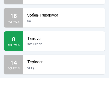
18
Sofian-Trubaiovca
sat
AQI PM2.5
8
Taiirove
sat urban
AQI PM2.5
14
Teplodar
oraș
AQI PM2.5