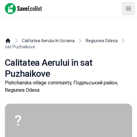
SaveEcoBot
Ope
Calitatea Aerului în Ucraina
Regiunea Odesa
sat Puzhaikove
Calitatea Aerului în sat
Puzhaikove
Pishchanska village community, Подільський район,
Regiunea Odesa
?