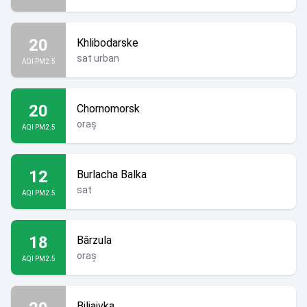
20
Khlibodarske
sat urban
AQI PM2.5
20
Chornomorsk
oraș
AQI PM2.5
12
Burlacha Balka
sat
AQI PM2.5
18
Bârzula
oraș
AQI PM2.5
Biliaivka