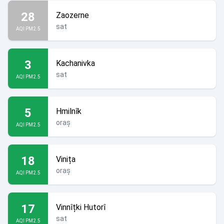
28
Zaozerne
sat
AQI PM2.5
3
Kachanivka
sat
AQI PM2.5
5
Hmilnîk
oraș
AQI PM2.5
18
Vinița
oraș
AQI PM2.5
17
Vinnîțki Hutorî
sat
AQI PM2.5