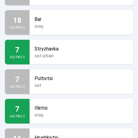
18
Bar
oraș
AQI PM2.5
7
Stryzhavka
sat urban
AQI PM2.5
7
Pultivtsi
sat
AQI PM2.5
7
Illintsi
oraș
AQI PM2.5
Hrushkivtsi