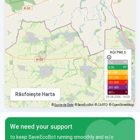
AQI PM2.5
108
с/д
237
0-50
4
51-100
0
101-150
0
151-200
1
201-300
0
301+
Răsfoiește Harta
09.08.2026, 16:00
©
Surse de Date
© SaveEcoBot
© CARTO
© OpenStreetMap
We need your support
to keep SaveEcoBot running smoothly and w/o