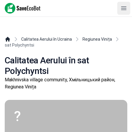
SaveEcoBot
Ope
Calitatea Aerului în Ucraina
Regiunea Vinița
sat Polychyntsi
Calitatea Aerului în sat
Polychyntsi
Makhnivska village community, Хмільницький район,
Regiunea Vinița
?