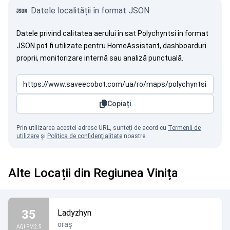
Datele localității în format JSON
Datele privind calitatea aerului în sat Polychyntsi în format
JSON pot fi utilizate pentru HomeAssistant, dashboarduri
proprii, monitorizare internă sau analiză punctuală.
Copiați
Prin utilizarea acestei adrese URL, sunteți de acord cu
Termenii de
utilizare
și
Politica de confidențialitate
noastre.
Alte Locații din Regiunea Vinița
35
Ladyzhyn
oraș
AQI PM2.5