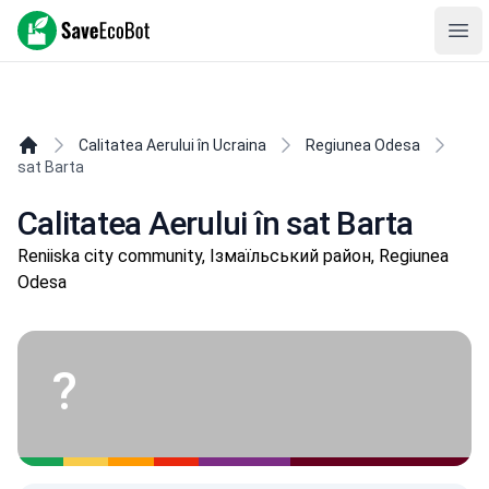
SaveEcoBot
Ope
Calitatea Aerului în Ucraina
Regiunea Odesa
sat Barta
Calitatea Aerului în sat Barta
Reniiska city community, Ізмаїльський район, Regiunea
Odesa
?