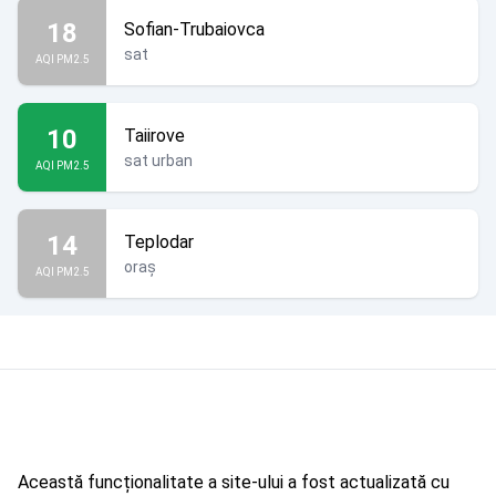
18
Sofian-Trubaiovca
sat
AQI PM2.5
10
Taiirove
sat urban
AQI PM2.5
14
Teplodar
oraș
AQI PM2.5
Această funcționalitate a site-ului a fost actualizată cu