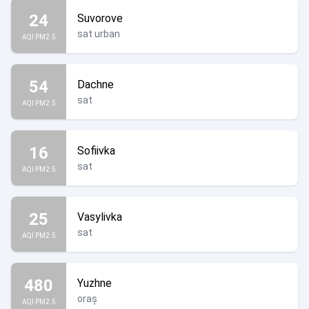
24
Suvorove
sat urban
AQI PM2.5
54
Dachne
sat
AQI PM2.5
16
Sofiivka
sat
AQI PM2.5
25
Vasylivka
sat
AQI PM2.5
480
Yuzhne
oraș
AQI PM2.5