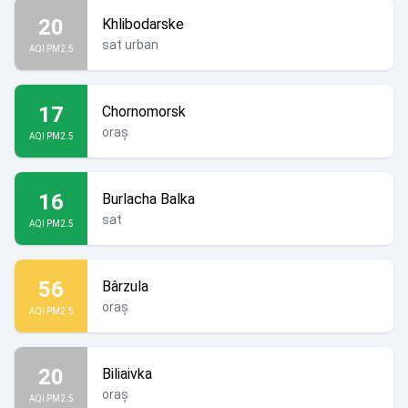
20
Khlibodarske
sat urban
AQI PM2.5
17
Chornomorsk
oraș
AQI PM2.5
16
Burlacha Balka
sat
AQI PM2.5
56
Bârzula
oraș
AQI PM2.5
20
Biliaivka
oraș
AQI PM2.5