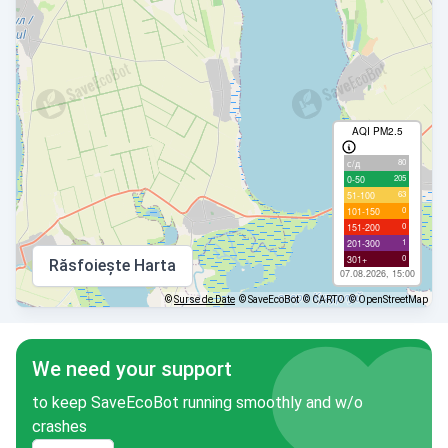
AQI PM2.5
80
с/д
205
0-50
63
51-100
0
101-150
0
151-200
1
201-300
0
301+
Răsfoiește Harta
07.08.2026, 15:00
©
Surse de Date
© SaveEcoBot
© CARTO
© OpenStreetMap
We need your support
to keep SaveEcoBot running smoothly and w/o
crashes