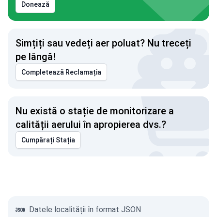
Donează
Simțiți sau vedeți aer poluat? Nu treceți
pe lângă!
Completează Reclamația
Nu există o stație de monitorizare a
calității aerului în apropierea dvs.?
Cumpărați Stația
Datele localității în format JSON