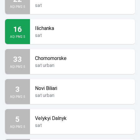
sat
AQI PM2.5
16
Ilichanka
sat
AQI PM2.5
33
Chornomorske
sat urban
AQI PM2.5
3
Novi Biliari
sat urban
AQI PM2.5
5
Velykyi Dalnyk
sat
AQI PM2.5