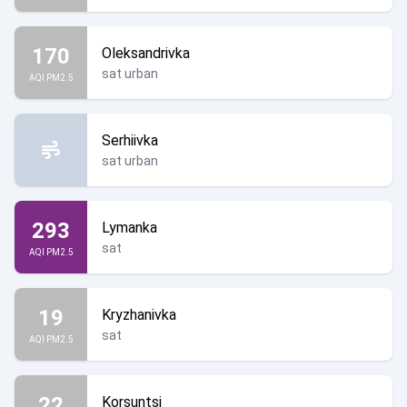
170
Oleksandrivka
sat urban
AQI PM2.5
Serhiivka
sat urban
293
Lymanka
sat
AQI PM2.5
19
Kryzhanivka
sat
AQI PM2.5
22
Korsuntsi