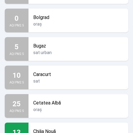
0
Bolgrad
oraș
AQI PM2.5
5
Bugaz
sat urban
AQI PM2.5
10
Caracurt
sat
AQI PM2.5
25
Cetatea Albă
oraș
AQI PM2.5
13
Chilia Nouă