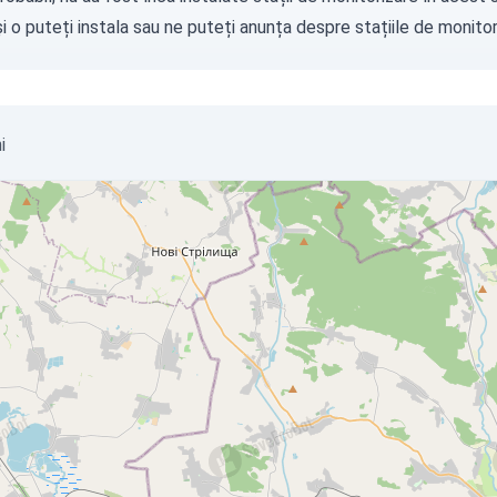
i o puteți instala sau ne puteți
anunța
despre stațiile de monitori
i