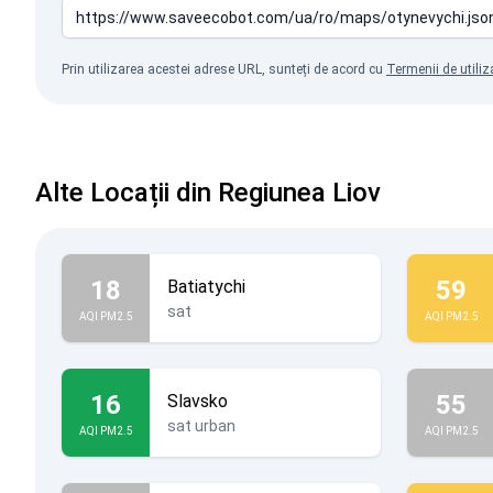
Prin utilizarea acestei adrese URL, sunteți de acord cu
Termenii de utiliz
Alte Locații din Regiunea Liov
18
59
Batiatychi
sat
AQI PM2.5
AQI PM2.5
16
55
Slavsko
sat urban
AQI PM2.5
AQI PM2.5