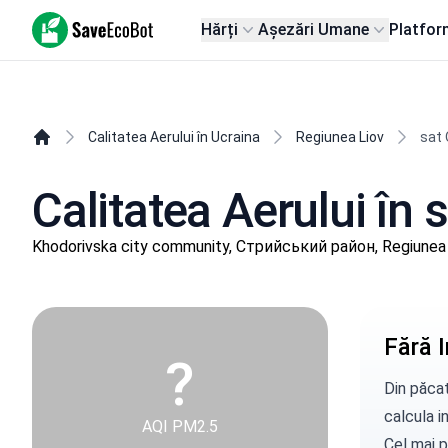
SaveEcoBot
Hărți
Așezări Umane
Platfor
Calitatea Aerului în Ucraina
Regiunea Liov
sat 
Calitatea Aerului în 
Khodorivska city community, Стрийський район, Regiunea
Fără I
?
Din păcat
calcula in
AQI PM2.5
Cel mai p