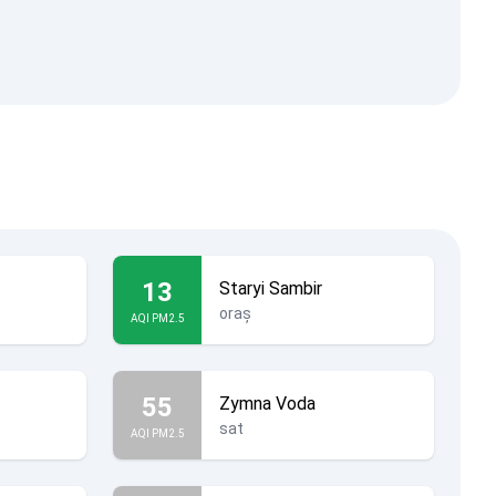
13
Staryi Sambir
oraș
AQI PM2.5
55
Zymna Voda
sat
AQI PM2.5