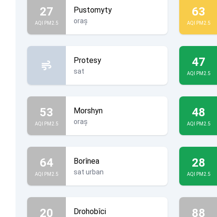
27
63
Pustomyty
oraș
AQI PM2.5
AQI PM2.5
47
Protesy
sat
AQI PM2.5
53
48
Morshyn
oraș
AQI PM2.5
AQI PM2.5
64
28
Borînea
sat urban
AQI PM2.5
AQI PM2.5
20
88
Drohobîci