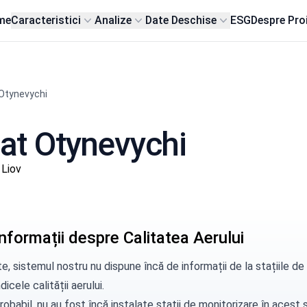
me
Caracteristici
Analize
Date Deschise
ESG
Despre Pro
Otynevychi
sat Otynevychi
 Liov
nformații despre Calitatea Aerului
e, sistemul nostru nu dispune încă de informații de la stațiile 
dicele calității aerului.
robabil, nu au fost încă instalate stații de monitorizare în aces