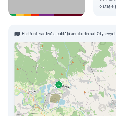
o stație
ș
Hartă interactivă a calității aerului din sat Otynevych