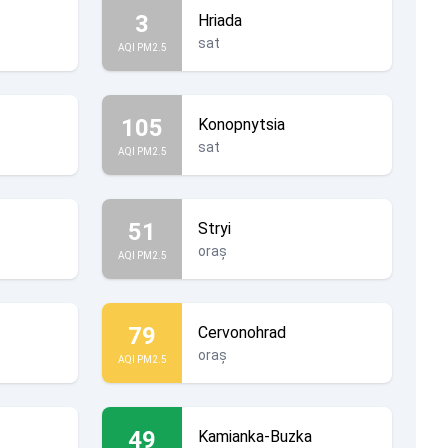
3
Hriada
sat
AQI PM2.5
105
Konopnytsia
sat
AQI PM2.5
51
Stryi
oraș
AQI PM2.5
79
Cervonohrad
oraș
AQI PM2.5
49
Kamianka-Buzka