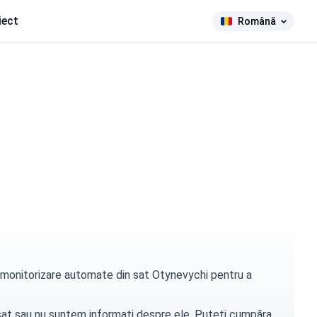
iect
Română
de monitorizare automate din sat Otynevychi pentru a
t sat sau nu suntem informați despre ele. Puteți
cumpăra