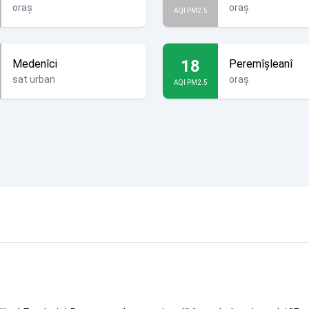
oraș
oraș
AQI PM2.5
18
Medenîci
Peremîșleanî
sat urban
oraș
AQI PM2.5