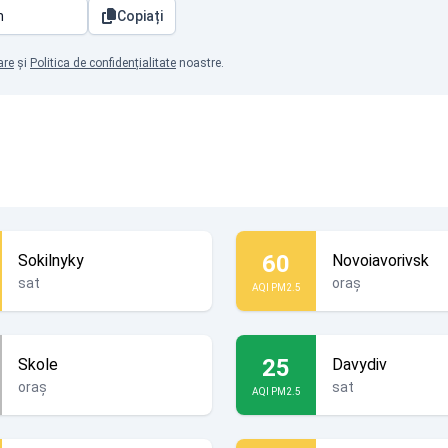
Copiați
are
și
Politica de confidențialitate
noastre.
60
Sokilnyky
Novoiavorivsk
sat
oraș
AQI PM2.5
25
Skole
Davydiv
oraș
sat
AQI PM2.5