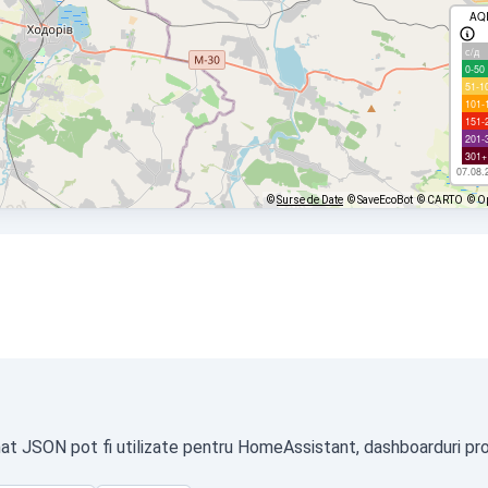
AQ
с/д
0-50
51-1
101-
151-
201-
301+
07.08.
©
Surse de Date
© SaveEcoBot
© CARTO
© O
mat JSON pot fi utilizate pentru HomeAssistant, dashboarduri prop