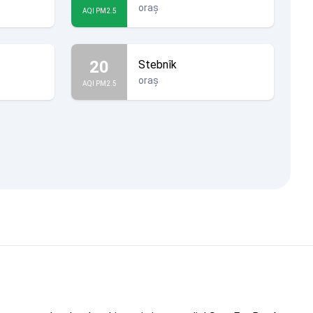
oraș
AQI PM2.5
20
Stebnîk
oraș
AQI PM2.5