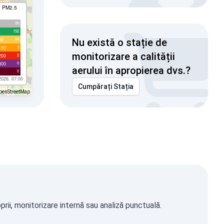
I PM2.5
98
152
94
00
Nu există o stație de
3
150
monitorizare a calității
2
200
0
300
aerului în apropierea dvs.?
0
2026, 07:00
Cumpărați Stația
penStreetMap
rii, monitorizare internă sau analiză punctuală.