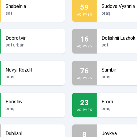
59
Shabelnia
Sudova Vyshnia
sat
oraș
AQI PM2.5
16
Dobrotvir
Dolishnii Luzhok
sat urban
sat
AQI PM2.5
76
Novyi Rozdil
Sambir
oraș
oraș
AQI PM2.5
23
Borîslav
Brodî
oraș
oraș
AQI PM2.5
8
Dublianî
Jovkva