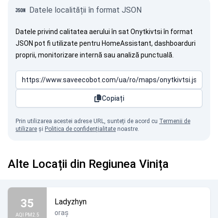
Datele localității în format JSON
Datele privind calitatea aerului în sat Onytkivtsi în format
JSON pot fi utilizate pentru HomeAssistant, dashboarduri
proprii, monitorizare internă sau analiză punctuală.
Copiați
Prin utilizarea acestei adrese URL, sunteți de acord cu
Termenii de
utilizare
și
Politica de confidențialitate
noastre.
Alte Locații din Regiunea Vinița
35
Ladyzhyn
oraș
AQI PM2.5