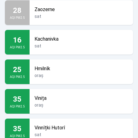
28
Zaozerne
sat
AQI PM2.5
16
Kachanivka
sat
AQI PM2.5
25
Hmilnîk
oraș
AQI PM2.5
35
Vinița
oraș
AQI PM2.5
35
Vinnîțki Hutorî
sat
AQI PM2.5