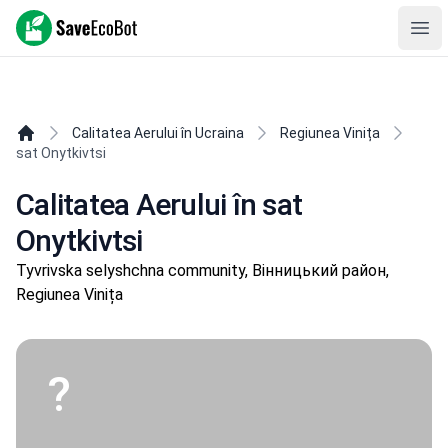
SaveEcoBot
Ope
Calitatea Aerului în Ucraina
Regiunea Vinița
sat Onytkivtsi
Calitatea Aerului în sat
Onytkivtsi
Tyvrivska selyshchna community, Вінницький район,
Regiunea Vinița
?