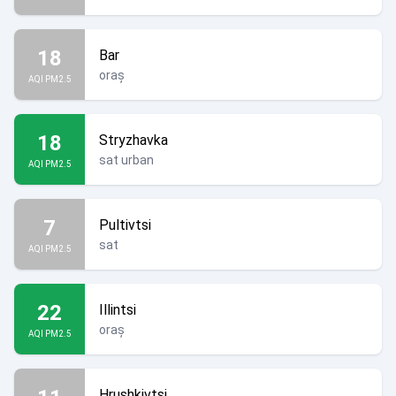
18
Bar
oraș
AQI PM2.5
18
Stryzhavka
sat urban
AQI PM2.5
7
Pultivtsi
sat
AQI PM2.5
22
Illintsi
oraș
AQI PM2.5
Hrushkivtsi