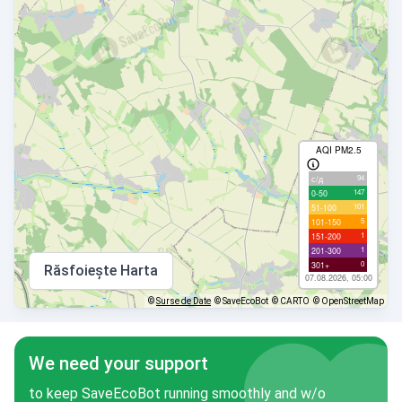
AQI PM2.5
94
с/д
147
0-50
101
51-100
5
101-150
1
151-200
1
201-300
0
301+
Răsfoiește Harta
07.08.2026, 05:00
©
Surse de Date
© SaveEcoBot
© CARTO
© OpenStreetMap
We need your support
to keep SaveEcoBot running smoothly and w/o