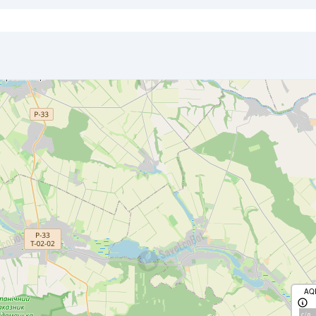
AQ
с/д