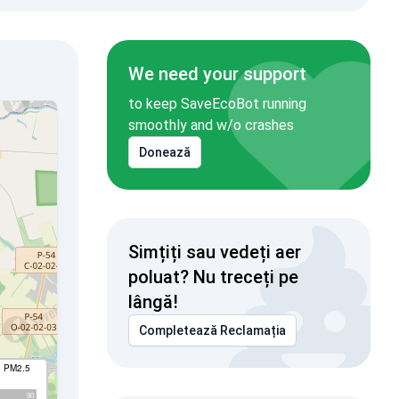
We need your support
to keep SaveEcoBot running
smoothly and w/o crashes
Donează
Simțiți sau vedeți aer
poluat? Nu treceți pe
lângă!
Completează Reclamația
I PM2.5
90