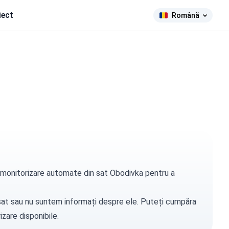
iect
Română
de monitorizare automate din sat Obodivka pentru a
t sat sau nu suntem informați despre ele. Puteți
cumpăra
zare disponibile.