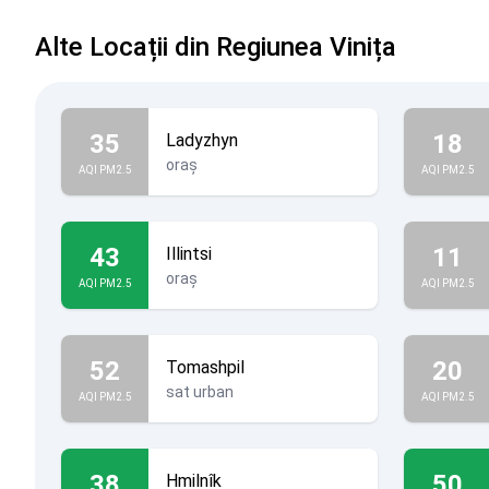
Alte Locații din Regiunea Vinița
35
18
Ladyzhyn
oraș
AQI PM2.5
AQI PM2.5
43
11
Illintsi
oraș
AQI PM2.5
AQI PM2.5
52
20
Tomashpil
sat urban
AQI PM2.5
AQI PM2.5
38
50
Hmilnîk