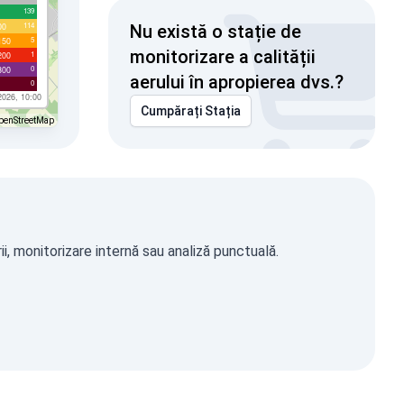
139
114
00
Nu există o stație de
5
150
monitorizare a calității
1
200
0
300
aerului în apropierea dvs.?
0
2026, 10:00
Cumpărați Stația
penStreetMap
i, monitorizare internă sau analiză punctuală.