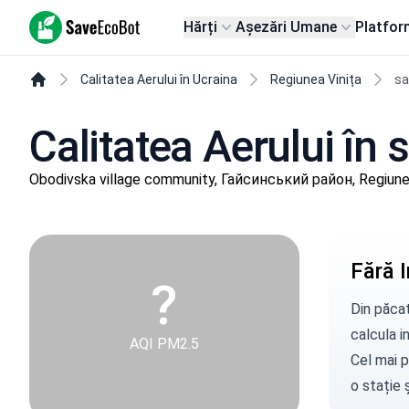
SaveEcoBot
Hărți
Așezări Umane
Platfor
Calitatea Aerului în Ucraina
Regiunea Vinița
sa
Calitatea Aerului în
Obodivska village community, Гайсинський район, Regiunea
Fără I
?
Din păcat
calcula in
AQI PM2.5
Cel mai p
o stație
ș