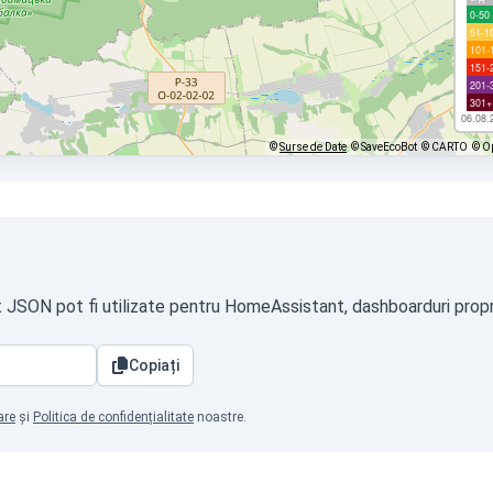
0-50
51-1
101-
151-
201-
301+
06.08.
©
Surse de Date
© SaveEcoBot
© CARTO
© O
t JSON pot fi utilizate pentru HomeAssistant, dashboarduri propri
Copiați
are
și
Politica de confidențialitate
noastre.