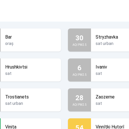
30
Bar
Stryzhavka
oraș
sat urban
AQI PM2.5
6
Hrushkivtsi
Ivaniv
sat
sat
AQI PM2.5
28
Trostianets
Zaozerne
sat urban
sat
AQI PM2.5
54
Vinița
Vinnîțki Hutorî