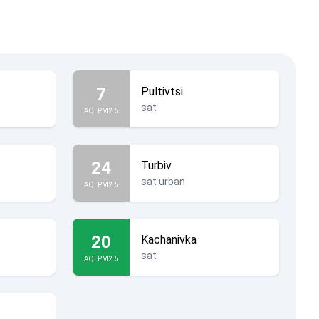
7
Pultivtsi
sat
AQI PM2.5
24
Turbiv
sat urban
AQI PM2.5
20
Kachanivka
sat
AQI PM2.5