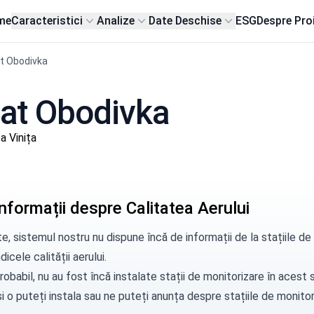
me
Caracteristici
Analize
Date Deschise
ESG
Despre Pro
t Obodivka
 sat Obodivka
 Vinița
nformații despre Calitatea Aerului
e, sistemul nostru nu dispune încă de informații de la stațiile 
dicele calității aerului.
robabil, nu au fost încă instalate stații de monitorizare în aces
i o puteți instala sau ne puteți
anunța
despre stațiile de monitori