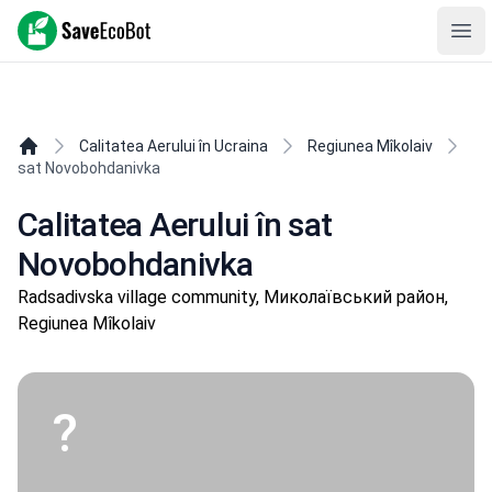
SaveEcoBot
Ope
Calitatea Aerului în Ucraina
Regiunea Mîkolaiv
sat Novobohdanivka
Calitatea Aerului în sat
Novobohdanivka
Radsadivska village community, Миколаївський район,
Regiunea Mîkolaiv
?