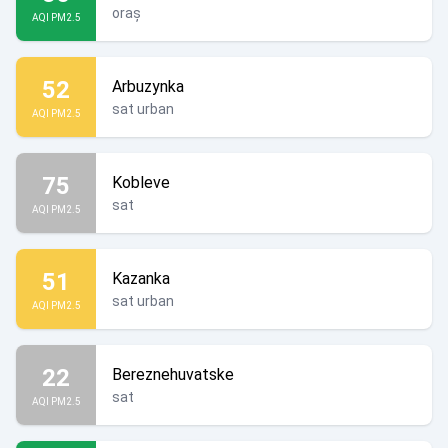
oraș
AQI PM2.5
52
Arbuzynka
sat urban
AQI PM2.5
75
Kobleve
sat
AQI PM2.5
51
Kazanka
sat urban
AQI PM2.5
22
Bereznehuvatske
sat
AQI PM2.5