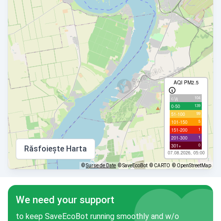
AQI PM2.5
104
с/д
139
0-50
99
51-100
5
101-150
1
151-200
1
201-300
0
301+
Răsfoiește Harta
07.08.2026, 05:00
©
Surse de Date
© SaveEcoBot
© CARTO
© OpenStreetMap
We need your support
to keep SaveEcoBot running smoothly and w/o