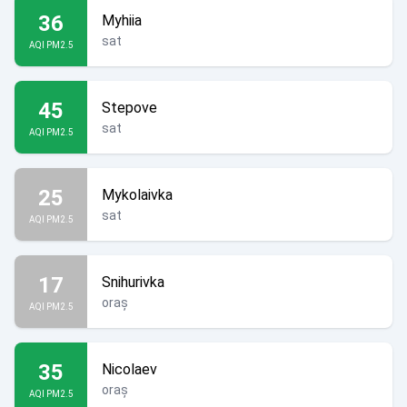
36
Myhiia
sat
AQI PM2.5
45
Stepove
sat
AQI PM2.5
25
Mykolaivka
sat
AQI PM2.5
17
Snihurivka
oraș
AQI PM2.5
35
Nicolaev
oraș
AQI PM2.5