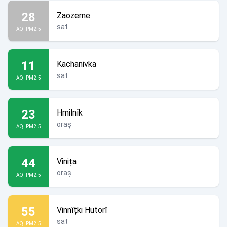
28
Zaozerne
sat
AQI PM2.5
11
Kachanivka
sat
AQI PM2.5
23
Hmilnîk
oraș
AQI PM2.5
44
Vinița
oraș
AQI PM2.5
55
Vinnîțki Hutorî
sat
AQI PM2.5