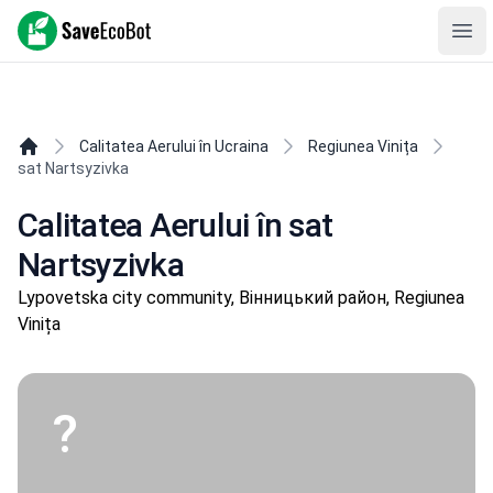
SaveEcoBot
Ope
Calitatea Aerului în Ucraina
Regiunea Vinița
sat Nartsyzivka
Calitatea Aerului în sat
Nartsyzivka
Lypovetska city community, Вінницький район, Regiunea
Vinița
?