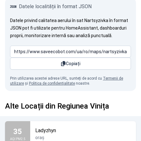
Datele localității în format JSON
Datele privind calitatea aerului în sat Nartsyzivka în format
JSON pot fi utilizate pentru HomeAssistant, dashboarduri
proprii, monitorizare internă sau analiză punctuală.
Copiați
Prin utilizarea acestei adrese URL, sunteți de acord cu
Termenii de
utilizare
și
Politica de confidențialitate
noastre.
Alte Locații din Regiunea Vinița
35
Ladyzhyn
oraș
AQI PM2.5