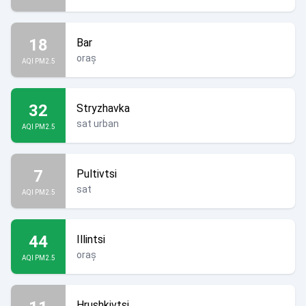
18
Bar
oraș
AQI PM2.5
32
Stryzhavka
sat urban
AQI PM2.5
7
Pultivtsi
sat
AQI PM2.5
44
Illintsi
oraș
AQI PM2.5
Hrushkivtsi