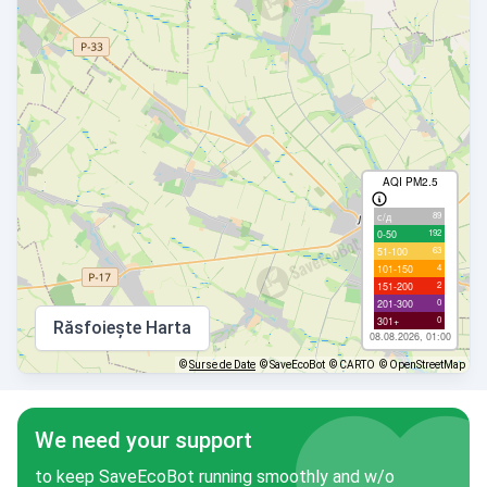
AQI PM2.5
89
с/д
192
0-50
63
51-100
4
101-150
2
151-200
0
201-300
0
301+
Răsfoiește Harta
08.08.2026, 01:00
©
Surse de Date
© SaveEcoBot
© CARTO
© OpenStreetMap
We need your support
to keep SaveEcoBot running smoothly and w/o