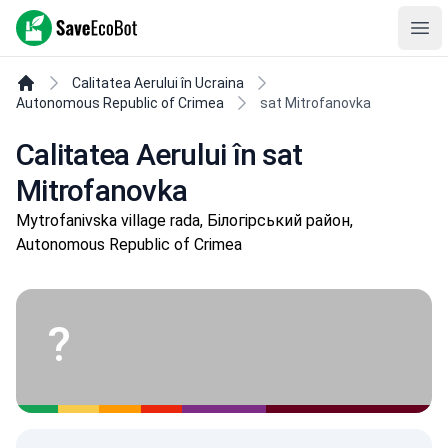
SaveEcoBot
Ope
Calitatea Aerului în Ucraina
Autonomous Republic of Crimea
sat Mitrofanovka
Calitatea Aerului în sat
Mitrofanovka
Mytrofanivska village rada, Білогірський район,
Autonomous Republic of Crimea
?