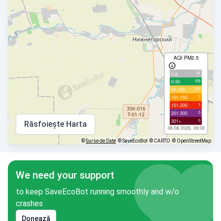
AQI PM2.5
91
с/д
129
0-50
121
51-100
7
101-150
1
151-200
0
201-300
0
301+
Răsfoiește Harta
06.08.2026, 09:00
©
Surse de Date
© SaveEcoBot
© CARTO
© OpenStreetMap
We need your support
to keep SaveEcoBot running smoothly and w/o
crashes
Donează