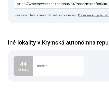
Používaním tejto adresy URL súhlasíte s našimi
Podmienkami používan
Iné lokality v Krymská autonómna repu
44
mesto
AQI PM2.5