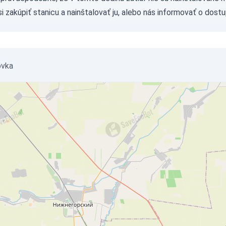
si
zakúpiť stanicu
a nainštalovať ju, alebo nás
informovať
o dostu
ovka