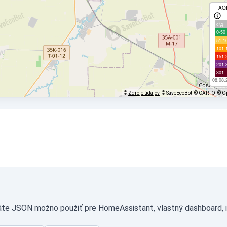
AQ
с/д
0-50
51-1
101-
151-
201-
301+
08.08.
©
Zdroje údajov
© SaveEcoBot
© CARTO
© O
máte JSON možno použiť pre HomeAssistant, vlastný dashboard, i