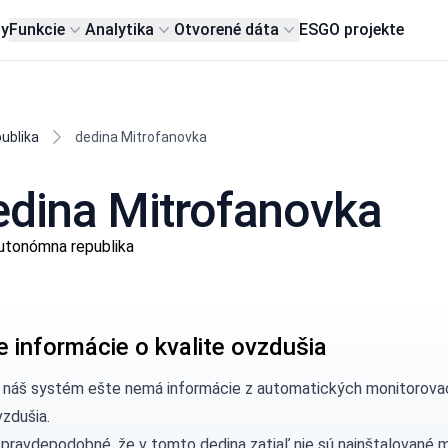
my
Funkcie
Analytika
Otvorené dáta
ESG
O projekte
ublika
dedina Mitrofanovka
dedina Mitrofanovka
autonómna republika
e informácie o kvalite ovzdušia
, náš systém ešte nemá informácie z automatických monitorovac
vzdušia.
 pravdepodobné, že v tomto dedina zatiaľ nie sú nainštalované 