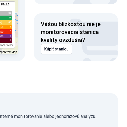
I PM2.5
94
189
62
00
Vášou blízkosťou nie je
3
150
monitorovacia stanica
2
200
0
300
kvality ovzdušia?
0
2026, 02:00
Kúpiť stanicu
penStreetMap
nterné monitorovanie alebo jednorazovú analýzu.