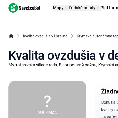
SaveEcoBot
Mapy
Ľudské osady
Platfor
Kvalita ovzdušia v Ukrajina
Krymská autonómna rep
Kvalita ovzdušia v 
Mytrofanivska village rada, Білогірський район, Krymská 
Žiadn
?
Bohužiaľ
kvality o
AQI PM2.5
Je veľmi