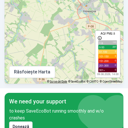
AQI PM2.5
110
с/д
237
0-50
3
51-100
0
101-150
0
151-200
0
201-300
0
301+
Răsfoiește Harta
09.08.2026, 14:00
©
Surse de Date
© SaveEcoBot
© CARTO
© OpenStreetMap
We need your support
to keep SaveEcoBot running smoothly and w/o
crashes
Donează