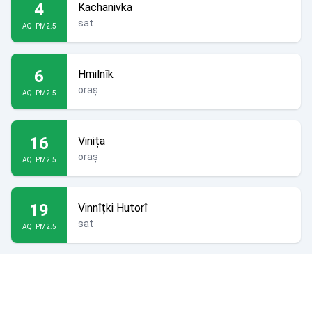
4
Kachanivka
sat
AQI PM2.5
6
Hmilnîk
oraș
AQI PM2.5
16
Vinița
oraș
AQI PM2.5
19
Vinnîțki Hutorî
sat
AQI PM2.5