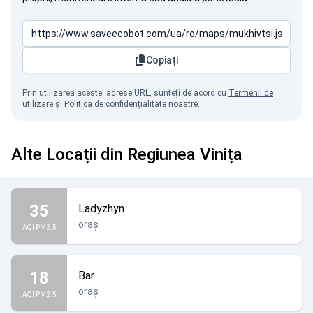
Copiați
Prin utilizarea acestei adrese URL, sunteți de acord cu
Termenii de
utilizare
și
Politica de confidențialitate
noastre.
Alte Locații din Regiunea Vinița
35
Ladyzhyn
oraș
AQI PM2.5
18
Bar
oraș
AQI PM2.5