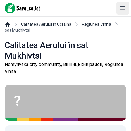
SaveEcoBot
Ope
Calitatea Aerului în Ucraina
Regiunea Vinița
sat Mukhivtsi
Calitatea Aerului în sat
Mukhivtsi
Nemyrivska city community, Вінницький район, Regiunea
Vinița
?