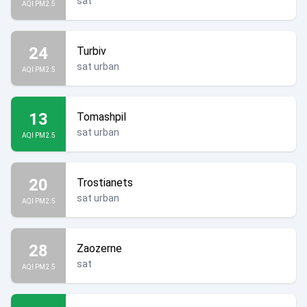
sat
AQI PM2.5
24
Turbiv
sat urban
AQI PM2.5
13
Tomashpil
sat urban
AQI PM2.5
20
Trostianets
sat urban
AQI PM2.5
28
Zaozerne
sat
AQI PM2.5