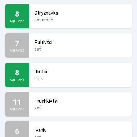
8
Stryzhavka
sat urban
AQI PM2.5
7
Pultivtsi
sat
AQI PM2.5
8
Illintsi
oraș
AQI PM2.5
11
Hrushkivtsi
sat
AQI PM2.5
6
Ivaniv