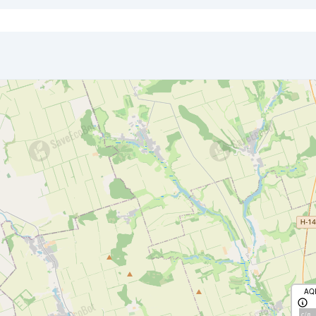
AQ
с/д