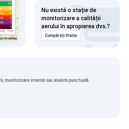
194
67
00
Nu există o stație de
0
150
monitorizare a calității
0
200
1
300
aerului în apropierea dvs.?
0
2026, 14:00
Cumpărați Stația
penStreetMap
i, monitorizare internă sau analiză punctuală.