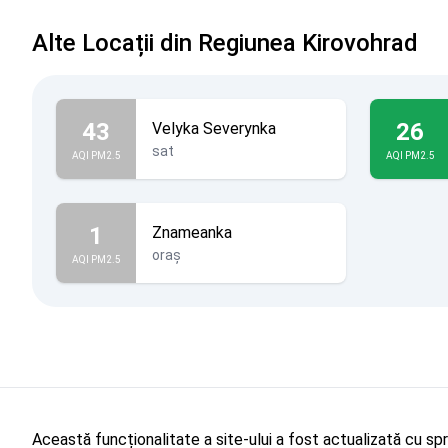
Alte Locații din Regiunea Kirovohrad
43
26
Velyka Severynka
sat
AQI PM2.5
AQI PM2.5
1
Znameanka
oraș
AQI PM2.5
Această funcționalitate a site-ului a fost actualizată cu sp