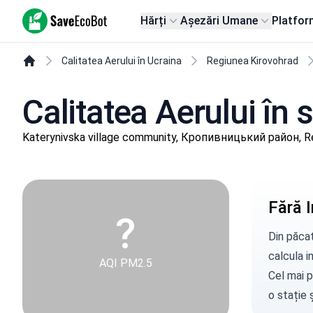
SaveEcoBot
Hărți
Așezări Umane
Platfor
Calitatea Aerului în Ucraina
Regiunea Kirovohrad
Calitatea Aerului în
Katerynivska village community, Кропивницький район, R
Fără I
?
Din păcat
calcula in
AQI PM2.5
Cel mai p
o stație
ș