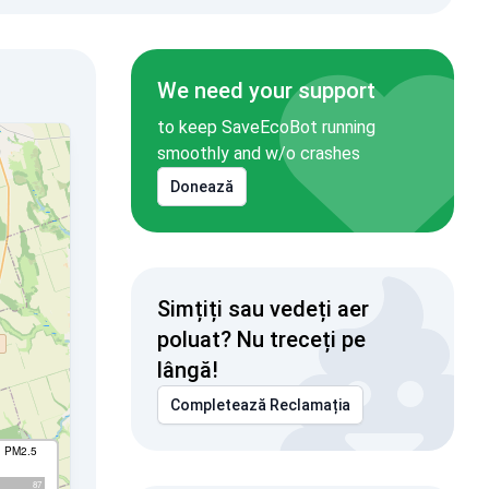
We need your support
to keep SaveEcoBot running
smoothly and w/o crashes
Donează
Simțiți sau vedeți aer
poluat? Nu treceți pe
lângă!
Completează Reclamația
I PM2.5
87