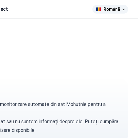
iect
Română
de monitorizare automate din sat Mohutnie pentru a
t sat sau nu suntem informați despre ele. Puteți
cumpăra
zare disponibile.