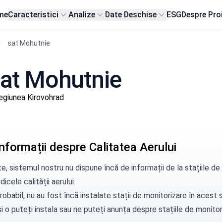
me
Caracteristici
Analize
Date Deschise
ESG
Despre Pro
sat Mohutnie
 sat Mohutnie
egiunea Kirovohrad
nformații despre Calitatea Aerului
e, sistemul nostru nu dispune încă de informații de la stațiile 
dicele calității aerului.
robabil, nu au fost încă instalate stații de monitorizare în aces
i o puteți instala sau ne puteți
anunța
despre stațiile de monitori