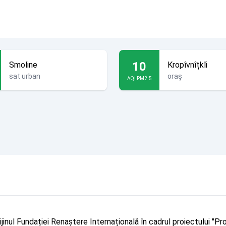
10
Smoline
Kropîvnîțkîi
sat urban
oraș
AQI PM2.5
rijinul Fundației Renaștere Internațională în cadrul proiectului 