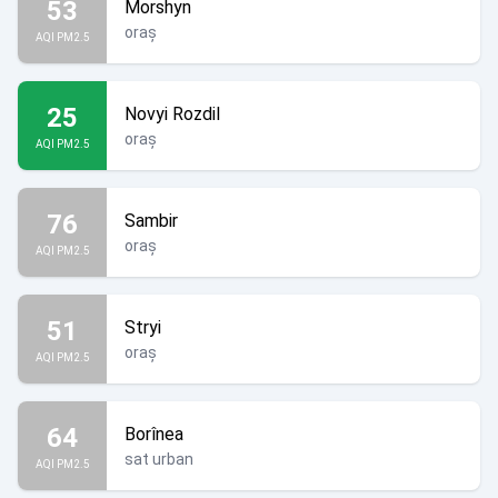
53
Morshyn
oraș
AQI PM2.5
25
Novyi Rozdil
oraș
AQI PM2.5
76
Sambir
oraș
AQI PM2.5
51
Stryi
oraș
AQI PM2.5
64
Borînea
sat urban
AQI PM2.5