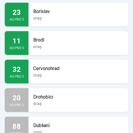
23
Borîslav
oraș
AQI PM2.5
11
Brodî
oraș
AQI PM2.5
32
Cervonohrad
oraș
AQI PM2.5
20
Drohobîci
oraș
AQI PM2.5
88
Dublianî
oraș