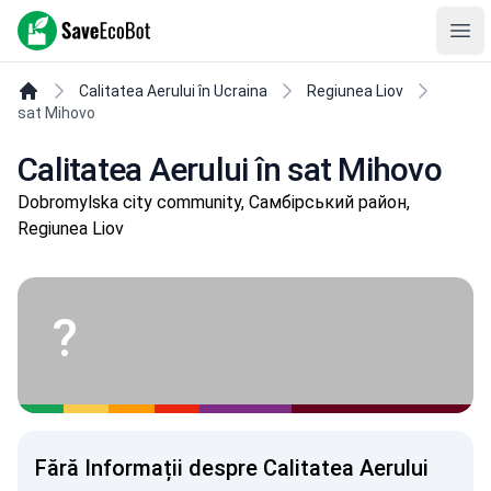
SaveEcoBot
Ope
Calitatea Aerului în Ucraina
Regiunea Liov
sat Mihovo
Calitatea Aerului în sat Mihovo
Dobromylska city community, Самбірський район,
Regiunea Liov
?
Fără Informații despre Calitatea Aerului