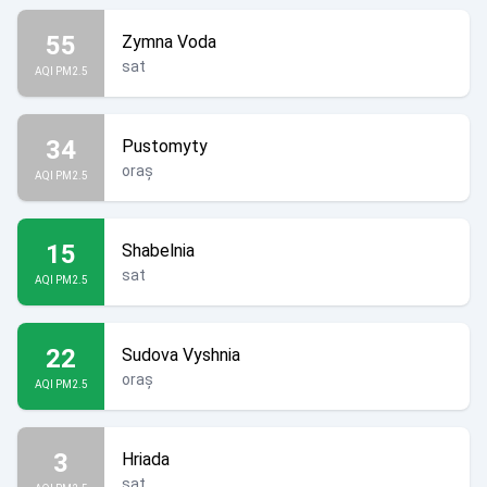
55
Zymna Voda
sat
AQI PM2.5
34
Pustomyty
oraș
AQI PM2.5
15
Shabelnia
sat
AQI PM2.5
22
Sudova Vyshnia
oraș
AQI PM2.5
3
Hriada
sat