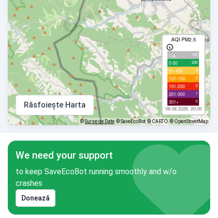
AQI PM2.5
100
с/д
240
0-50
9
51-100
0
101-150
0
151-200
1
201-300
0
301+
Răsfoiește Harta
08.08.2026, 20:00
©
Surse de Date
© SaveEcoBot
© CARTO
© OpenStreetMap
We need your support
to keep SaveEcoBot running smoothly and w/o
crashes
Donează