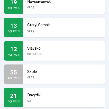
19
Novoiavorivsk
oraș
AQI PM2.5
13
Staryi Sambir
oraș
AQI PM2.5
12
Slavsko
sat urban
AQI PM2.5
55
Skole
oraș
AQI PM2.5
21
Davydiv
sat
AQI PM2.5