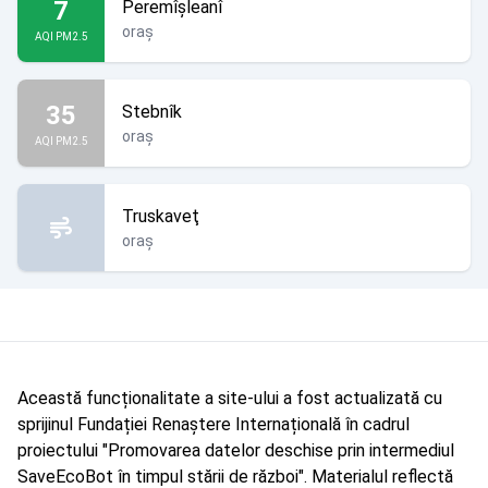
7
Peremîșleanî
oraș
AQI PM2.5
35
Stebnîk
oraș
AQI PM2.5
Truskaveţ
oraș
Această funcționalitate a site-ului a fost actualizată cu
sprijinul Fundației Renaștere Internațională în cadrul
proiectului "Promovarea datelor deschise prin intermediul
SaveEcoBot în timpul stării de război". Materialul reflectă