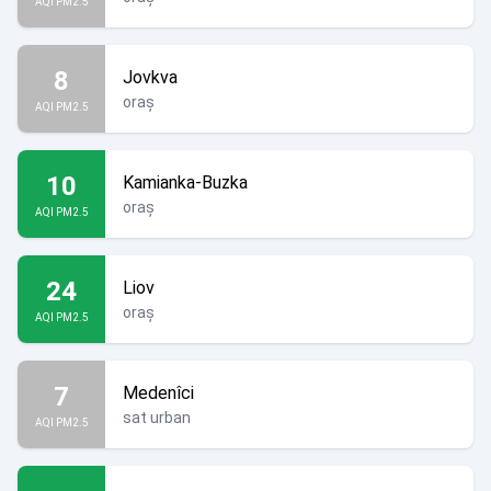
AQI PM2.5
8
Jovkva
oraș
AQI PM2.5
10
Kamianka-Buzka
oraș
AQI PM2.5
24
Liov
oraș
AQI PM2.5
7
Medenîci
sat urban
AQI PM2.5