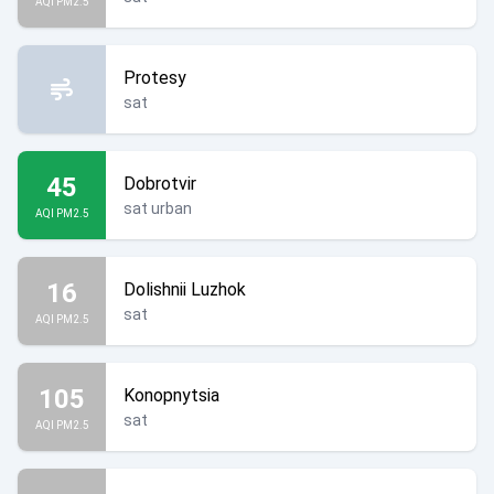
AQI PM2.5
Protesy
sat
45
Dobrotvir
sat urban
AQI PM2.5
16
Dolishnii Luzhok
sat
AQI PM2.5
105
Konopnytsia
sat
AQI PM2.5