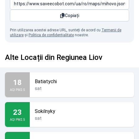
Copiați
Prin utilizarea acestei adrese URL, sunteți de acord cu
Termenii de
utilizare
și
Politica de confidențialitate
noastre.
Alte Locații din Regiunea Liov
18
Batiatychi
sat
AQI PM2.5
23
Sokilnyky
sat
AQI PM2.5