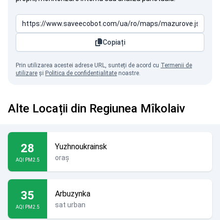
Copiați
Prin utilizarea acestei adrese URL, sunteți de acord cu
Termenii de
utilizare
și
Politica de confidențialitate
noastre.
Alte Locații din Regiunea Mîkolaiv
28
Yuzhnoukrainsk
oraș
AQI PM2.5
35
Arbuzynka
sat urban
AQI PM2.5