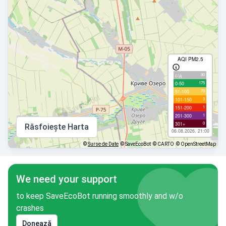
AQI PM2.5
90
с/д
175
0-50
79
51-100
3
101-150
1
151-200
1
201-300
0
301+
Răsfoiește Harta
06.08.2026, 21:00
©
Surse de Date
© SaveEcoBot
© CARTO
© OpenStreetMap
We need your support
to keep SaveEcoBot running smoothly and w/o
crashes
Donează