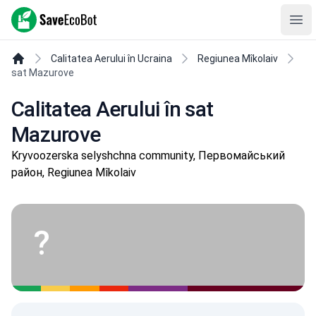
SaveEcoBot
Ope
Calitatea Aerului în Ucraina
Regiunea Mîkolaiv
sat Mazurove
Calitatea Aerului în sat
Mazurove
Kryvoozerska selyshchna community, Первомайський
район, Regiunea Mîkolaiv
?