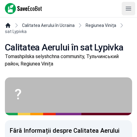
SaveEcoBot
Ope
Calitatea Aerului în Ucraina
Regiunea Vinița
sat Lypivka
Calitatea Aerului în sat Lypivka
Tomashpilska selyshchna community, Тульчинський
район, Regiunea Vinița
?
Fără Informații despre Calitatea Aerului