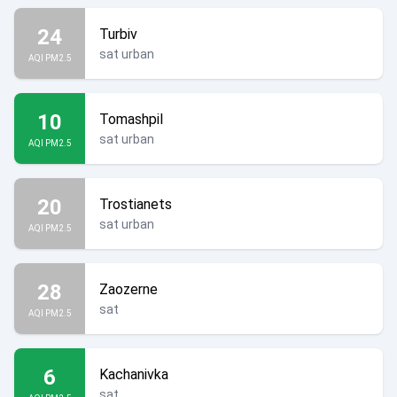
24
Turbiv
sat urban
AQI PM2.5
10
Tomashpil
sat urban
AQI PM2.5
20
Trostianets
sat urban
AQI PM2.5
28
Zaozerne
sat
AQI PM2.5
6
Kachanivka
sat