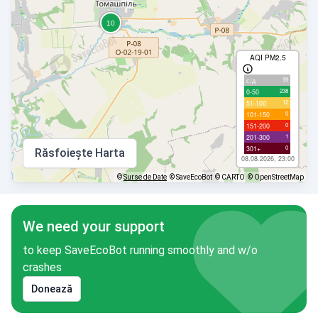
AQI PM2.5
99
с/д
238
0-50
12
51-100
0
101-150
0
151-200
1
201-300
0
301+
Răsfoiește Harta
08.08.2026, 23:00
©
Surse de Date
© SaveEcoBot
© CARTO
© OpenStreetMap
We need your support
to keep SaveEcoBot running smoothly and w/o
crashes
Donează