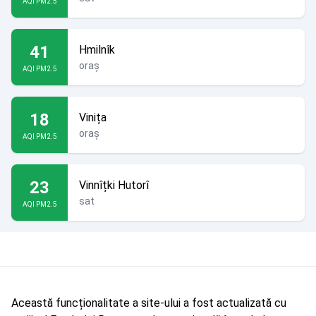
AQI PM2.5
41
Hmilnîk
oraș
AQI PM2.5
18
Vinița
oraș
AQI PM2.5
23
Vinnîțki Hutorî
sat
AQI PM2.5
Această funcționalitate a site-ului a fost actualizată cu