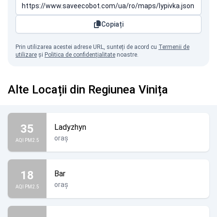
Copiați
Prin utilizarea acestei adrese URL, sunteți de acord cu
Termenii de
utilizare
și
Politica de confidențialitate
noastre.
Alte Locații din Regiunea Vinița
35
Ladyzhyn
oraș
AQI PM2.5
18
Bar
oraș
AQI PM2.5