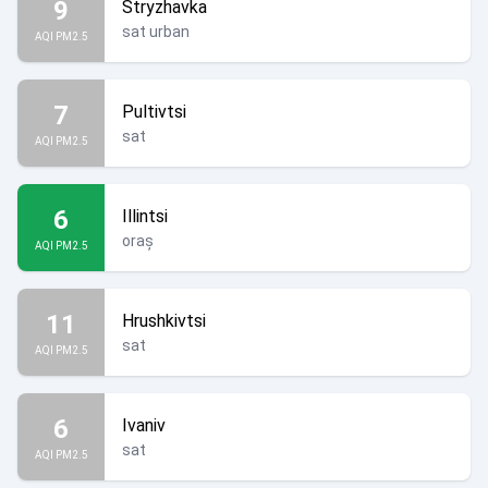
9
Stryzhavka
sat urban
AQI PM2.5
7
Pultivtsi
sat
AQI PM2.5
6
Illintsi
oraș
AQI PM2.5
11
Hrushkivtsi
sat
AQI PM2.5
6
Ivaniv
sat
AQI PM2.5