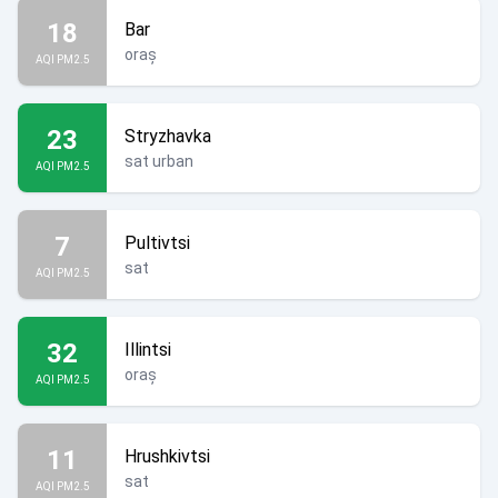
18
Bar
oraș
AQI PM2.5
23
Stryzhavka
sat urban
AQI PM2.5
7
Pultivtsi
sat
AQI PM2.5
32
Illintsi
oraș
AQI PM2.5
11
Hrushkivtsi
sat
AQI PM2.5