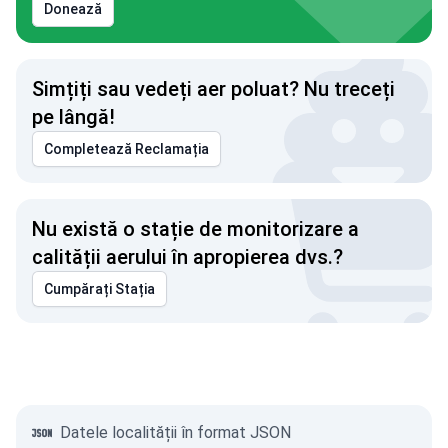
Donează
Simțiți sau vedeți aer poluat? Nu treceți
pe lângă!
Completează Reclamația
Nu există o stație de monitorizare a
calității aerului în apropierea dvs.?
Cumpărați Stația
Datele localității în format JSON