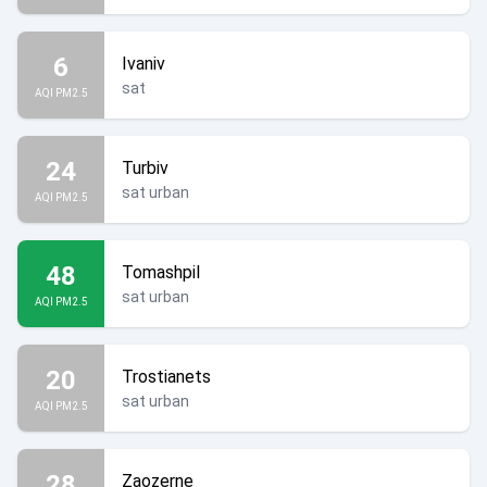
6
Ivaniv
sat
AQI PM2.5
24
Turbiv
sat urban
AQI PM2.5
48
Tomashpil
sat urban
AQI PM2.5
20
Trostianets
sat urban
AQI PM2.5
28
Zaozerne