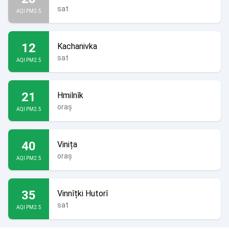
sat
AQI PM2.5
12
Kachanivka
sat
AQI PM2.5
21
Hmilnîk
oraș
AQI PM2.5
40
Vinița
oraș
AQI PM2.5
35
Vinnîțki Hutorî
sat
AQI PM2.5