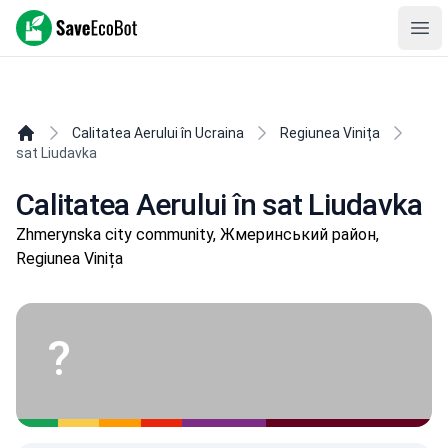
SaveEcoBot
Ope
Calitatea Aerului în Ucraina
Regiunea Vinița
sat Liudavka
Calitatea Aerului în sat Liudavka
Zhmerynska city community, Жмеринський район,
Regiunea Vinița
?