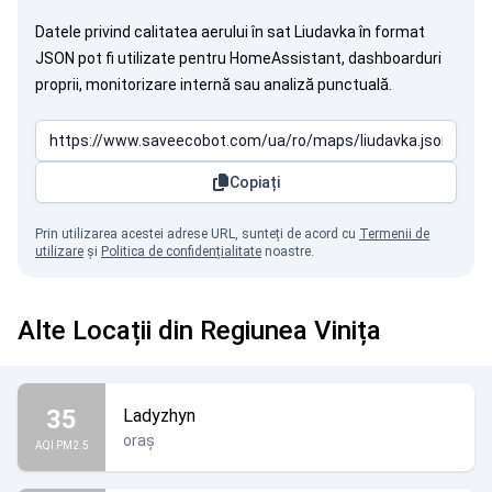
Datele privind calitatea aerului în sat Liudavka în format
JSON pot fi utilizate pentru HomeAssistant, dashboarduri
proprii, monitorizare internă sau analiză punctuală.
Copiați
Prin utilizarea acestei adrese URL, sunteți de acord cu
Termenii de
utilizare
și
Politica de confidențialitate
noastre.
Alte Locații din Regiunea Vinița
35
Ladyzhyn
oraș
AQI PM2.5