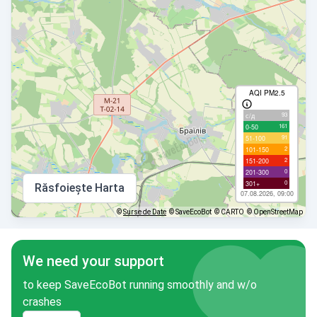
AQI PM2.5
93
с/д
161
0-50
91
51-100
2
101-150
2
151-200
0
201-300
0
301+
Răsfoiește Harta
07.08.2026, 09:00
©
Surse de Date
© SaveEcoBot
© CARTO
© OpenStreetMap
We need your support
to keep SaveEcoBot running smoothly and w/o
crashes