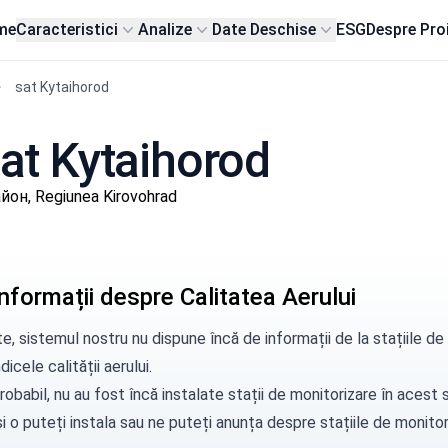
me
Caracteristici
Analize
Date Deschise
ESG
Despre Pro
sat Kytaihorod
sat Kytaihorod
он, Regiunea Kirovohrad
nformații despre Calitatea Aerului
e, sistemul nostru nu dispune încă de informații de la stațiile 
dicele calității aerului.
robabil, nu au fost încă instalate stații de monitorizare în aces
i o puteți instala sau ne puteți
anunța
despre stațiile de monitori