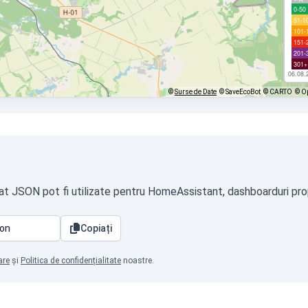
0-50
51-1
101-
151-
201-
301+
06.08.
©
Surse de Date
© SaveEcoBot
© CARTO
© O
mat JSON pot fi utilizate pentru HomeAssistant, dashboarduri propr
Copiați
are
și
Politica de confidențialitate
noastre.