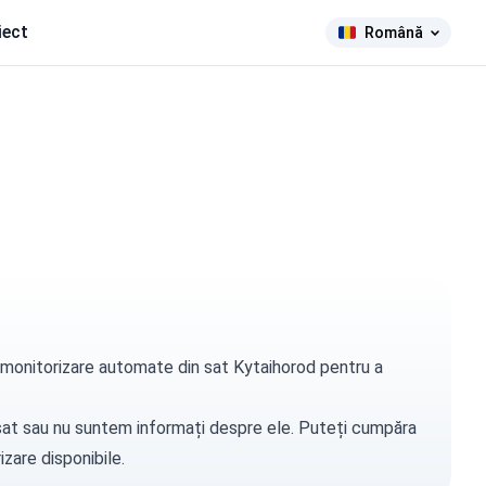
iect
Română
de monitorizare automate din sat Kytaihorod pentru a
t sat sau nu suntem informați despre ele. Puteți
cumpăra
zare disponibile.