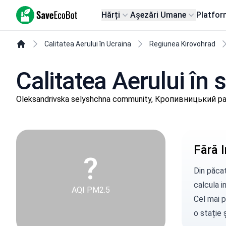
SaveEcoBot
Hărți
Așezări Umane
Platfor
Calitatea Aerului în Ucraina
Regiunea Kirovohrad
Calitatea Aerului în 
Oleksandrivska selyshchna community, Кропивницький рай
Fără I
?
Din păcat
calcula in
AQI PM2.5
Cel mai p
o stație
ș