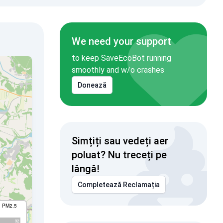
We need your support
to keep SaveEcoBot running
smoothly and w/o crashes
Donează
Simțiți sau vedeți aer
poluat? Nu treceți pe
lângă!
Completează Reclamația
I PM2.5
92