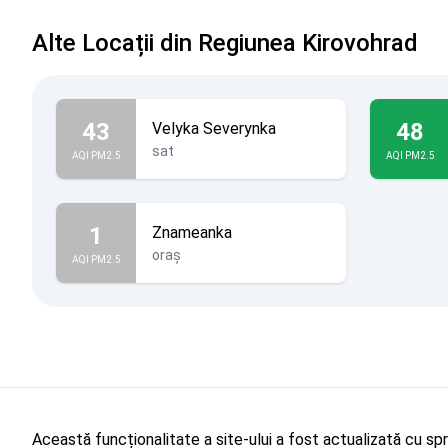
Alte Locații din Regiunea Kirovohrad
43
48
Velyka Severynka
sat
AQI PM2.5
AQI PM2.5
1
Znameanka
oraș
AQI PM2.5
Această funcționalitate a site-ului a fost actualizată cu sp