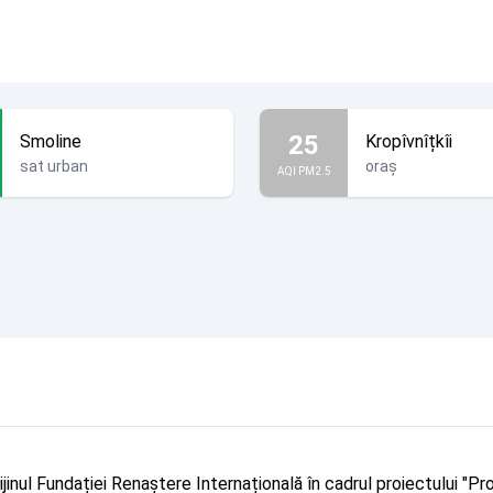
25
Smoline
Kropîvnîțkîi
sat urban
oraș
AQI PM2.5
rijinul Fundației Renaștere Internațională în cadrul proiectului 