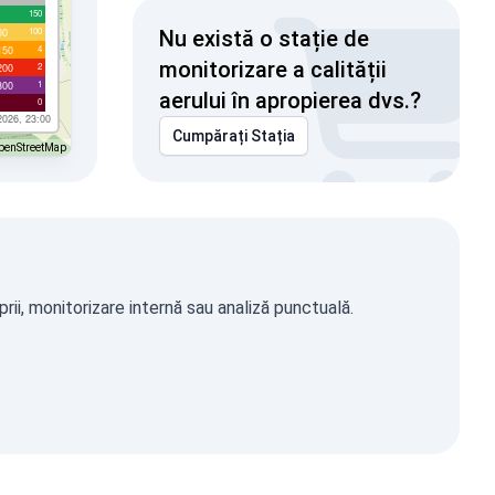
150
100
00
Nu există o stație de
4
150
monitorizare a calității
2
200
1
300
aerului în apropierea dvs.?
0
2026, 23:00
Cumpărați Stația
penStreetMap
ii, monitorizare internă sau analiză punctuală.