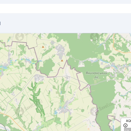
d
AQ
с/д