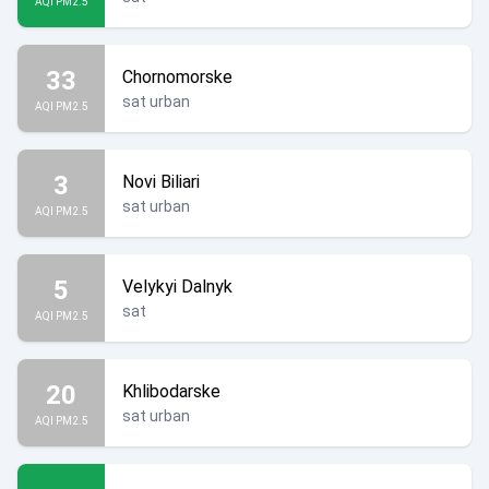
AQI PM2.5
33
Chornomorske
sat urban
AQI PM2.5
3
Novi Biliari
sat urban
AQI PM2.5
5
Velykyi Dalnyk
sat
AQI PM2.5
20
Khlibodarske
sat urban
AQI PM2.5