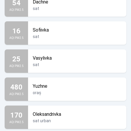
54
Dachne
sat
AQI PM2.5
16
Sofiivka
sat
AQI PM2.5
25
Vasylivka
sat
AQI PM2.5
480
Yuzhne
oraș
AQI PM2.5
170
Oleksandrivka
sat urban
AQI PM2.5