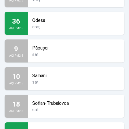
AQI PM2.5
36
Odesa
oraș
AQI PM2.5
9
Păpușoi
sat
AQI PM2.5
10
Salhanî
sat
AQI PM2.5
18
Sofian-Trubaiovca
sat
AQI PM2.5