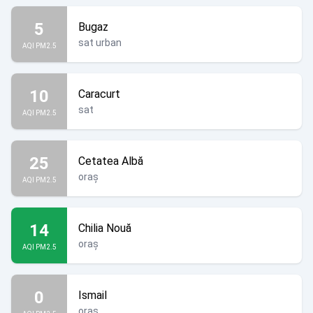
5
Bugaz
sat urban
AQI PM2.5
10
Caracurt
sat
AQI PM2.5
25
Cetatea Albă
oraș
AQI PM2.5
14
Chilia Nouă
oraș
AQI PM2.5
0
Ismail
oraș