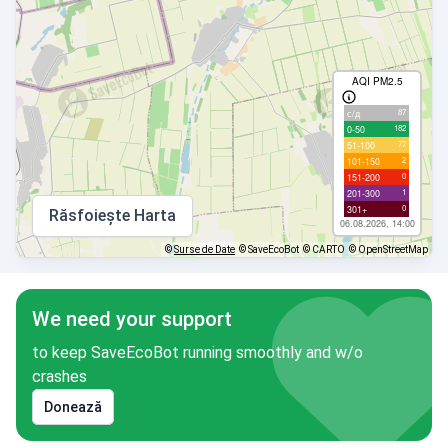
AQI PM2.5
87
с/д
182
0-50
77
51-100
2
101-150
0
151-200
1
201-300
0
301+
Răsfoiește Harta
06.08.2026, 14:00
©
Surse de Date
© SaveEcoBot
© CARTO
© OpenStreetMap
We need your support
to keep SaveEcoBot running smoothly and w/o
crashes
Donează