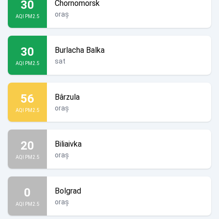
30
Chornomorsk
oraș
AQI PM2.5
30
Burlacha Balka
sat
AQI PM2.5
56
Bârzula
oraș
AQI PM2.5
20
Biliaivka
oraș
AQI PM2.5
0
Bolgrad
oraș
AQI PM2.5