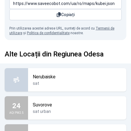
Copiați
Prin utilizarea acestei adrese URL, sunteți de acord cu
Termenii de
utilizare
și
Politica de confidențialitate
noastre.
Alte Locații din Regiunea Odesa
Nerubaiske
sat
24
Suvorove
sat urban
AQI PM2.5