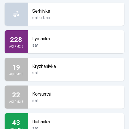
Serhiivka
sat urban
228
Lymanka
sat
AQI PM2.5
19
Kryzhanivka
sat
AQI PM2.5
22
Korsuntsi
sat
AQI PM2.5
43
Ilichanka
sat