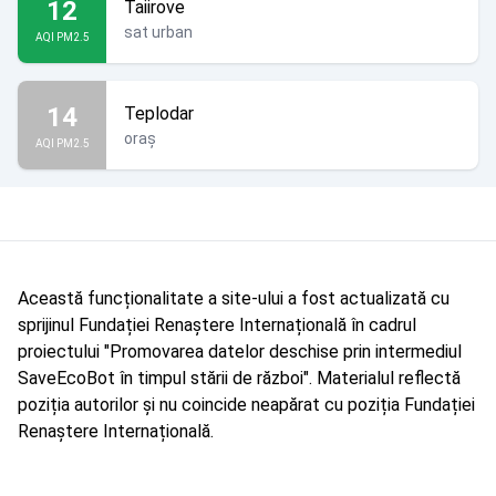
12
Taiirove
sat urban
AQI PM2.5
14
Teplodar
oraș
AQI PM2.5
Această funcționalitate a site-ului a fost actualizată cu
sprijinul Fundației Renaștere Internațională în cadrul
proiectului "Promovarea datelor deschise prin intermediul
SaveEcoBot în timpul stării de război". Materialul reflectă
poziția autorilor și nu coincide neapărat cu poziția Fundației
Renaștere Internațională.