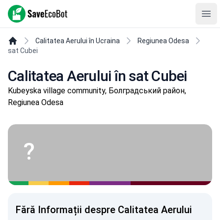
SaveEcoBot
Ope
Calitatea Aerului în Ucraina
Regiunea Odesa
sat Cubei
Calitatea Aerului în sat Cubei
Kubeyska village community, Болградський район,
Regiunea Odesa
?
Fără Informații despre Calitatea Aerului