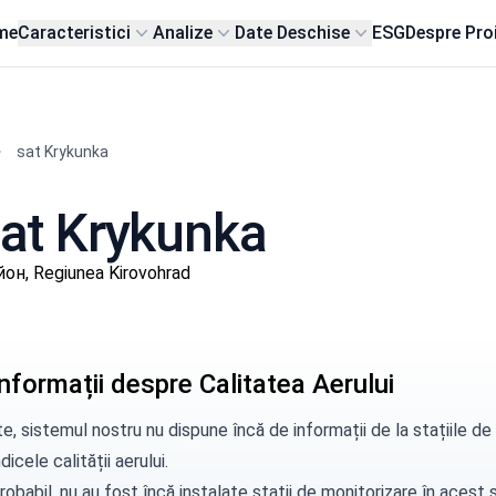
me
Caracteristici
Analize
Date Deschise
ESG
Despre Pro
sat Krykunka
 sat Krykunka
он, Regiunea Kirovohrad
nformații despre Calitatea Aerului
e, sistemul nostru nu dispune încă de informații de la stațiile 
dicele calității aerului.
robabil, nu au fost încă instalate stații de monitorizare în aces