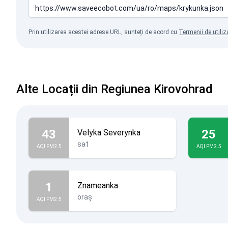
Prin utilizarea acestei adrese URL, sunteți de acord cu
Termenii de utiliz
Alte Locații din Regiunea Kirovohrad
43
25
Velyka Severynka
sat
AQI PM2.5
AQI PM2.5
1
Znameanka
oraș
AQI PM2.5