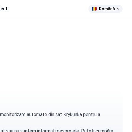
iect
Română
de monitorizare automate din sat Krykunka pentru a
t sat sau nu suntem informați despre ele. Puteți
cumpăra