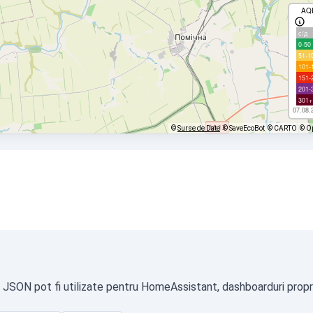
AQ
с/д
0-50
51-1
101-
151-
201-
301+
07.08.
©
Surse de Date
© SaveEcoBot
© CARTO
© O
t JSON pot fi utilizate pentru HomeAssistant, dashboarduri proprii