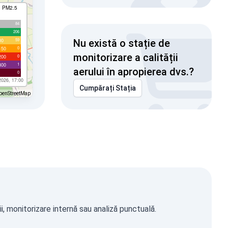
I PM2.5
84
206
59
00
Nu există o stație de
0
150
monitorizare a calității
0
200
1
300
aerului în apropierea dvs.?
0
2026, 17:00
Cumpărați Stația
penStreetMap
, monitorizare internă sau analiză punctuală.