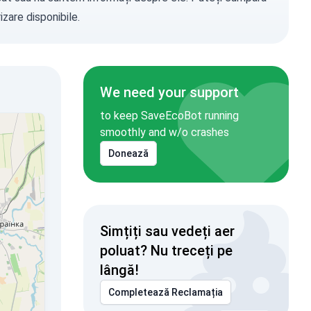
zare disponibile.
We need your support
to keep SaveEcoBot running
smoothly and w/o crashes
Donează
Simțiți sau vedeți aer
poluat? Nu treceți pe
lângă!
Completează Reclamația