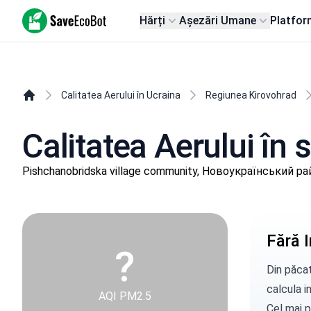
SaveEcoBot
Hărți
Așezări Umane
Platfor
Calitatea Aerului în Ucraina
Regiunea Kirovohrad
Calitatea Aerului în
Pishchanobridska village community, Новоукраїнський рай
Fără I
?
Din păcat
calcula in
AQI PM2.5
Cel mai p