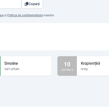
Copiați
are
și
Politica de confidențialitate
noastre.
10
Smoline
Kropîvnîțkîi
sat urban
oraș
AQI PM2.5