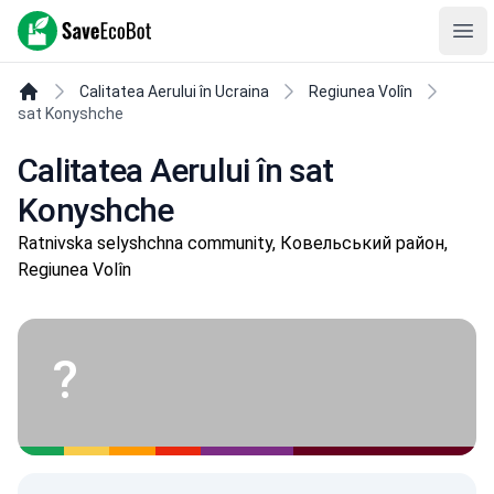
SaveEcoBot
Ope
Calitatea Aerului în Ucraina
Regiunea Volîn
sat Konyshche
Calitatea Aerului în sat
Konyshche
Ratnivska selyshchna community, Ковельський район,
Regiunea Volîn
?