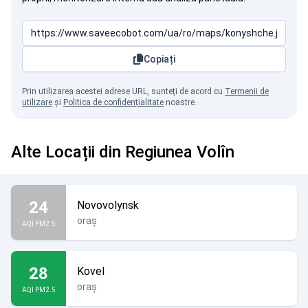
Copiați
Prin utilizarea acestei adrese URL, sunteți de acord cu
Termenii de
utilizare
și
Politica de confidențialitate
noastre.
Alte Locații din Regiunea Volîn
24
Novovolynsk
oraș
AQI PM2.5
28
Kovel
oraș
AQI PM2.5