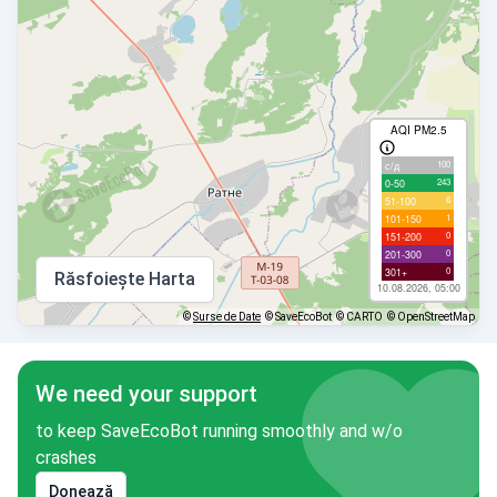
AQI PM2.5
100
с/д
243
0-50
6
51-100
1
101-150
0
151-200
0
201-300
0
301+
Răsfoiește Harta
10.08.2026, 05:00
©
Surse de Date
© SaveEcoBot
© CARTO
© OpenStreetMap
We need your support
to keep SaveEcoBot running smoothly and w/o
crashes
Donează