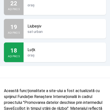
22
oraș
AQI PM2.5
19
Liubeșiv
sat urban
AQI PM2.5
18
Luțk
oraș
AQI PM2.5
Această funcționalitate a site-ului a fost actualizată cu
sprijinul Fundației Renaștere Internațională în cadrul
proiectului "Promovarea datelor deschise prin intermediul
SaveEcoBot în timpul stării de război". Materialul reflectă