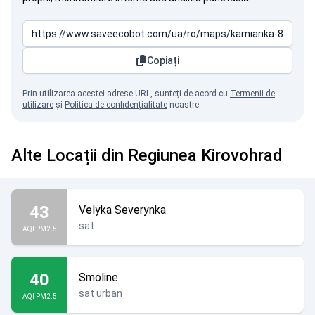
Copiați
Prin utilizarea acestei adrese URL, sunteți de acord cu
Termenii de
utilizare
și
Politica de confidențialitate
noastre.
Alte Locații din Regiunea Kirovohrad
43
Velyka Severynka
sat
AQI PM2.5
40
Smoline
sat urban
AQI PM2.5