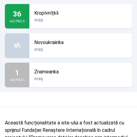
36
Kropîvnîțkîi
oraș
AQI PM2.5
Novoukraiinka
oraș
1
Znameanka
oraș
AQI PM2.5
Această funcționalitate a site-ului a fost actualizată cu
sprijinul Fundației Renaștere Internațională în cadrul