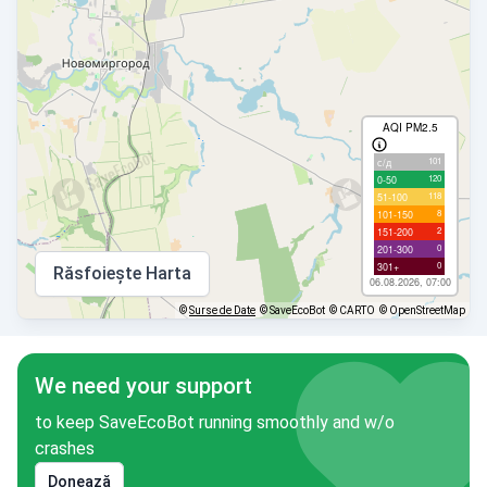
AQI PM2.5
101
с/д
120
0-50
118
51-100
8
101-150
2
151-200
0
201-300
0
301+
Răsfoiește Harta
06.08.2026, 07:00
©
Surse de Date
© SaveEcoBot
© CARTO
© OpenStreetMap
We need your support
to keep SaveEcoBot running smoothly and w/o
crashes
Donează