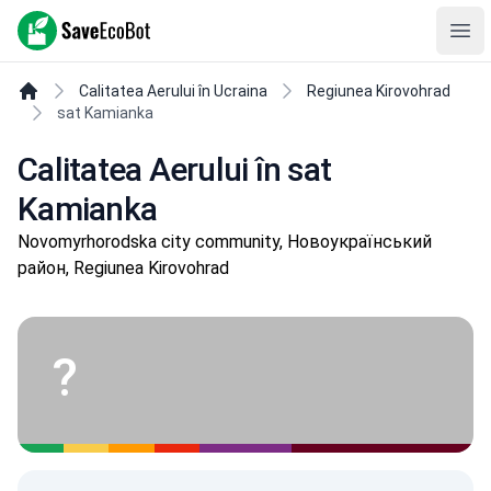
SaveEcoBot
Ope
Calitatea Aerului în Ucraina
Regiunea Kirovohrad
sat Kamianka
Calitatea Aerului în sat
Kamianka
Novomyrhorodska city community, Новоукраїнський
район, Regiunea Kirovohrad
?