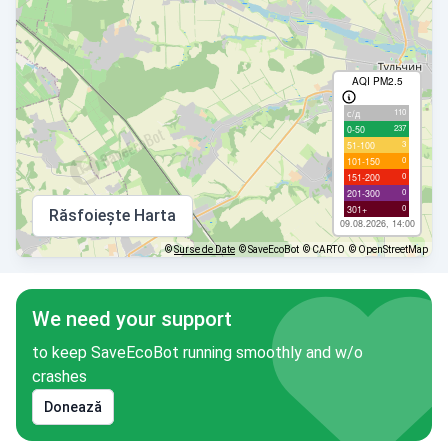
AQI PM2.5
110
с/д
237
0-50
3
51-100
0
101-150
0
151-200
0
201-300
0
301+
Răsfoiește Harta
09.08.2026, 14:00
©
Surse de Date
© SaveEcoBot
© CARTO
© OpenStreetMap
We need your support
to keep SaveEcoBot running smoothly and w/o
crashes
Donează