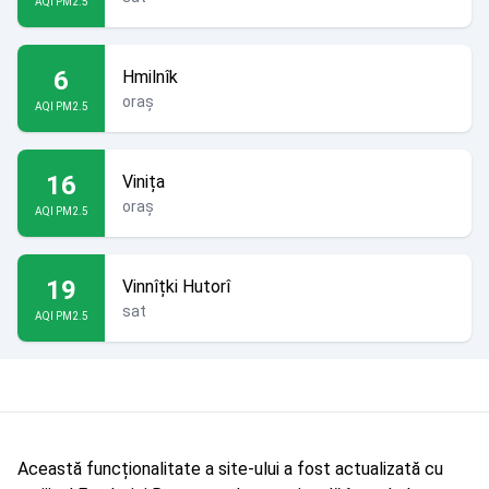
AQI PM2.5
6
Hmilnîk
oraș
AQI PM2.5
16
Vinița
oraș
AQI PM2.5
19
Vinnîțki Hutorî
sat
AQI PM2.5
Această funcționalitate a site-ului a fost actualizată cu