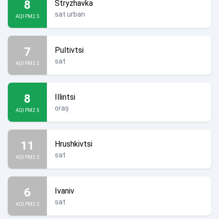
8
Stryzhavka
sat urban
AQI PM2.5
7
Pultivtsi
sat
AQI PM2.5
8
Illintsi
oraș
AQI PM2.5
11
Hrushkivtsi
sat
AQI PM2.5
6
Ivaniv
sat
AQI PM2.5