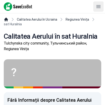
SaveEcoBot
Ope
Calitatea Aerului în Ucraina
Regiunea Vinița
sat Huralnia
Calitatea Aerului în sat Huralnia
Tulchynska city community, Тульчинський район,
Regiunea Vinița
?
Fără Informații despre Calitatea Aerului