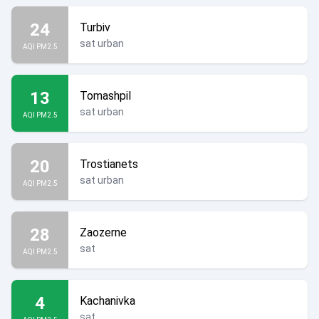
24
Turbiv
sat urban
AQI PM2.5
13
Tomashpil
sat urban
AQI PM2.5
20
Trostianets
sat urban
AQI PM2.5
28
Zaozerne
sat
AQI PM2.5
4
Kachanivka
sat