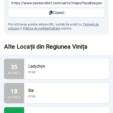
Copiați
Prin utilizarea acestei adrese URL, sunteți de acord cu
Termenii de
utilizare
și
Politica de confidențialitate
noastre.
Alte Locații din Regiunea Vinița
35
Ladyzhyn
oraș
AQI PM2.5
18
Bar
oraș
AQI PM2.5