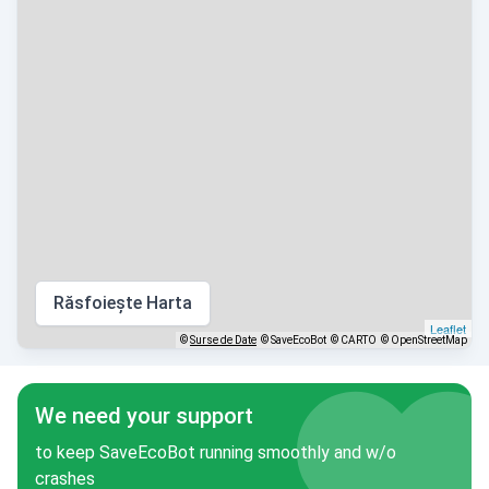
Răsfoiește Harta
Leaflet
©
Surse de Date
© SaveEcoBot
© CARTO
© OpenStreetMap
We need your support
to keep SaveEcoBot running smoothly and w/o
crashes