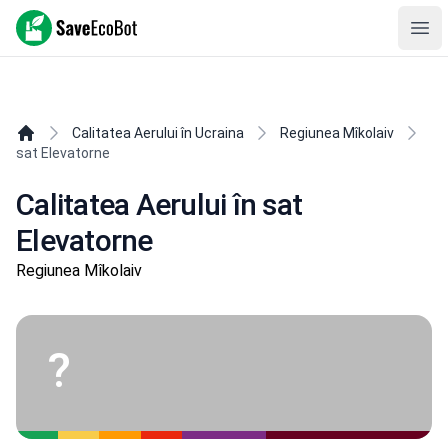
SaveEcoBot
Ope
Calitatea Aerului în Ucraina
Regiunea Mîkolaiv
sat Elevatorne
Calitatea Aerului în sat
Elevatorne
Regiunea Mîkolaiv
?