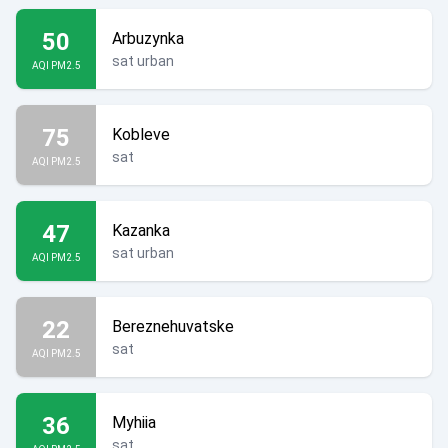
50
Arbuzynka
sat urban
AQI PM2.5
75
Kobleve
sat
AQI PM2.5
47
Kazanka
sat urban
AQI PM2.5
22
Bereznehuvatske
sat
AQI PM2.5
36
Myhiia
sat