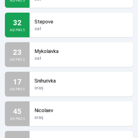
AQI PM2.5
32
Stepove
sat
AQI PM2.5
23
Mykolaivka
sat
AQI PM2.5
17
Snihurivka
oraș
AQI PM2.5
45
Nicolaev
oraș
AQI PM2.5