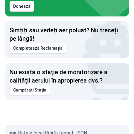
Donează
Simțiți sau vedeți aer poluat? Nu treceți
pe lângă!
Completează Reclamația
Nu există o stație de monitorizare a
calității aerului în apropierea dvs.?
Cumpărați Stația
Datele localității în format JSON