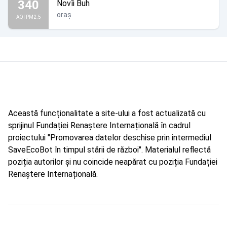
340
Novîi Buh
oraș
AQI PM2.5
Această funcționalitate a site-ului a fost actualizată cu
sprijinul Fundației Renaștere Internațională în cadrul
proiectului "Promovarea datelor deschise prin intermediul
SaveEcoBot în timpul stării de război". Materialul reflectă
poziția autorilor și nu coincide neapărat cu poziția Fundației
Renaștere Internațională.