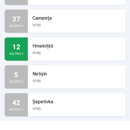
37
Cameniţa
oraș
AQI PM2.5
12
Hmelnîțkîi
oraș
AQI PM2.5
5
Netişîn
oraș
AQI PM2.5
42
Şepetivka
oraș
AQI PM2.5