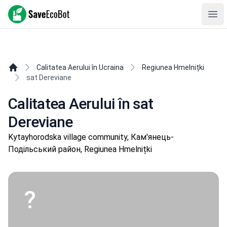
SaveEcoBot
Ope
Calitatea Aerului în Ucraina
Regiunea Hmelnițki
sat Dereviane
Calitatea Aerului în sat
Dereviane
Kytayhorodska village community, Кам'янець-
Подільський район, Regiunea Hmelnițki
?