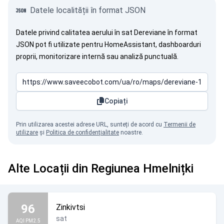
Datele localității în format JSON
Datele privind calitatea aerului în sat Dereviane în format
JSON pot fi utilizate pentru HomeAssistant, dashboarduri
proprii, monitorizare internă sau analiză punctuală.
Copiați
Prin utilizarea acestei adrese URL, sunteți de acord cu
Termenii de
utilizare
și
Politica de confidențialitate
noastre.
Alte Locații din Regiunea Hmelnițki
96
Zinkivtsi
sat
AQI PM2.5