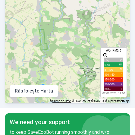
AQI PM2.5
94
с/д
165
0-50
88
51-100
1
101-150
1
151-200
0
201-300
0
301+
Răsfoiește Harta
07.08.2026, 11:00
©
Surse de Date
© SaveEcoBot
© CARTO
© OpenStreetMap
We need your support
to keep SaveEcoBot running smoothly and w/o