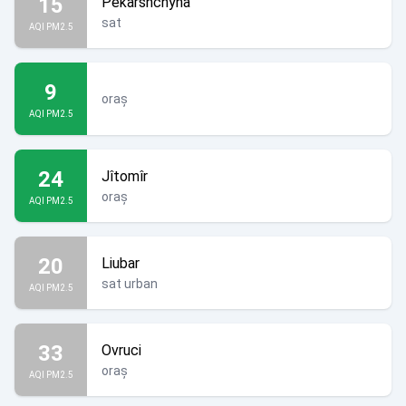
15
Pekarshchyna
sat
AQI PM2.5
9
oraș
AQI PM2.5
24
Jîtomîr
oraș
AQI PM2.5
20
Liubar
sat urban
AQI PM2.5
33
Ovruci
oraș
AQI PM2.5