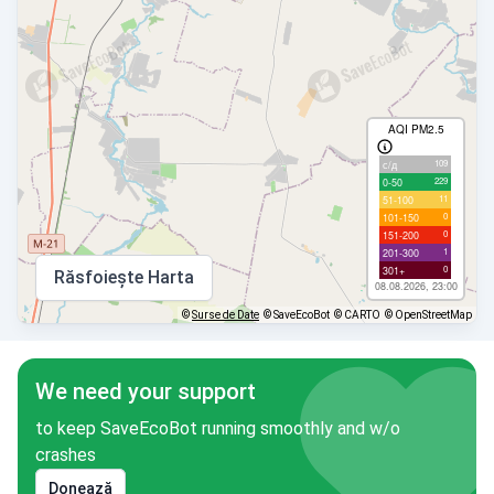
AQI PM2.5
109
с/д
229
0-50
11
51-100
0
101-150
0
151-200
1
201-300
0
301+
Răsfoiește Harta
08.08.2026, 23:00
©
Surse de Date
© SaveEcoBot
© CARTO
© OpenStreetMap
We need your support
to keep SaveEcoBot running smoothly and w/o
crashes
Donează