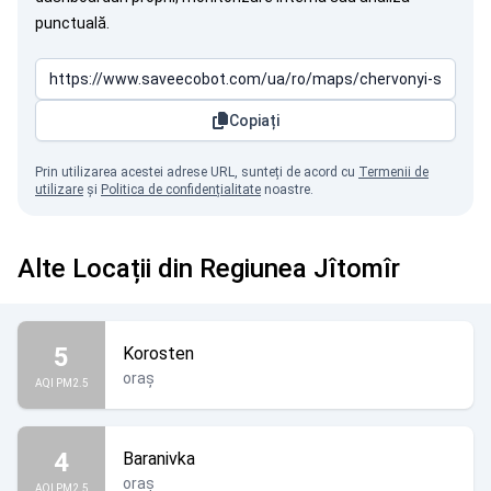
punctuală.
Copiați
Prin utilizarea acestei adrese URL, sunteți de acord cu
Termenii de
utilizare
și
Politica de confidențialitate
noastre.
Alte Locații din Regiunea Jîtomîr
5
Korosten
oraș
AQI PM2.5
4
Baranivka
oraș
AQI PM2.5