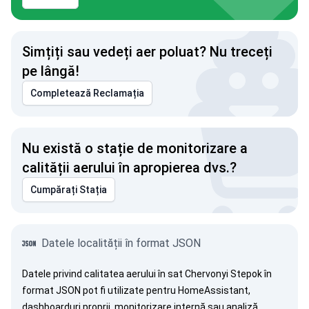
Simțiți sau vedeți aer poluat? Nu treceți
pe lângă!
Completează Reclamația
Nu există o stație de monitorizare a
calității aerului în apropierea dvs.?
Cumpărați Stația
Datele localității în format JSON
Datele privind calitatea aerului în sat Chervonyi Stepok în
format JSON pot fi utilizate pentru HomeAssistant,
dashboarduri proprii, monitorizare internă sau analiză