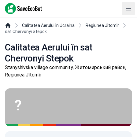
SaveEcoBot
Ope
Calitatea Aerului în Ucraina
Regiunea Jîtomîr
sat Chervonyi Stepok
Calitatea Aerului în sat
Chervonyi Stepok
Stanyshivska village community, Житомирський район,
Regiunea Jîtomîr
?