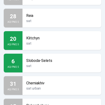
28
Reia
sat
AQI PM2.5
20
Klitchyn
sat
AQI PM2.5
6
Sloboda-Selets
sat
AQI PM2.5
31
Cherniakhiv
sat urban
AQI PM2.5