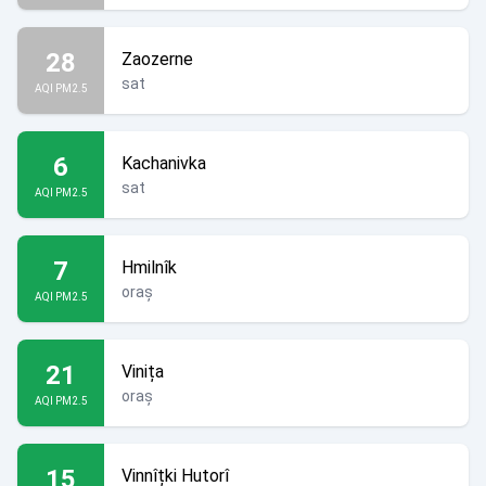
28
Zaozerne
sat
AQI PM2.5
6
Kachanivka
sat
AQI PM2.5
7
Hmilnîk
oraș
AQI PM2.5
21
Vinița
oraș
AQI PM2.5
15
Vinnîțki Hutorî