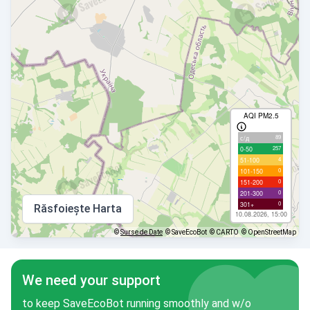
AQI PM2.5
89
с/д
257
0-50
4
51-100
0
101-150
0
151-200
0
201-300
0
301+
Răsfoiește Harta
10.08.2026, 15:00
©
Surse de Date
© SaveEcoBot
© CARTO
© OpenStreetMap
We need your support
to keep SaveEcoBot running smoothly and w/o