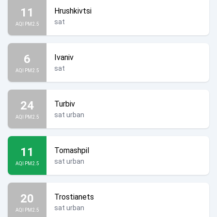
11
Hrushkivtsi
sat
AQI PM2.5
6
Ivaniv
sat
AQI PM2.5
24
Turbiv
sat urban
AQI PM2.5
11
Tomashpil
sat urban
AQI PM2.5
20
Trostianets
sat urban
AQI PM2.5