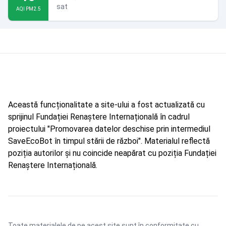
sat
AQI PM2.5
Această funcționalitate a site-ului a fost actualizată cu
sprijinul Fundației Renaștere Internațională în cadrul
proiectului "Promovarea datelor deschise prin intermediul
SaveEcoBot în timpul stării de război". Materialul reflectă
poziția autorilor și nu coincide neapărat cu poziția Fundației
Renaștere Internațională.
Toate materialele de pe acest site sunt în conformitate cu