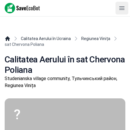
SaveEcoBot
Ope
Calitatea Aerului în Ucraina
Regiunea Vinița
sat Chervona Poliana
Calitatea Aerului în sat Chervona
Poliana
Studenianska village community, Тульчинський район,
Regiunea Vinița
?