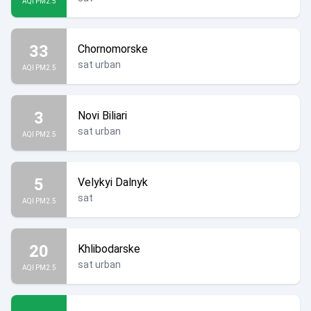
AQI PM2.5
33
Chornomorske
sat urban
AQI PM2.5
3
Novi Biliari
sat urban
AQI PM2.5
5
Velykyi Dalnyk
sat
AQI PM2.5
20
Khlibodarske
sat urban
AQI PM2.5