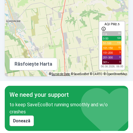
AQI PM2.5
93
с/д
124
0-50
119
51-100
10
101-150
3
151-200
0
201-300
0
301+
Răsfoiește Harta
06.08.2026, 06:00
©
Surse de Date
© SaveEcoBot
© CARTO
© OpenStreetMap
We need your support
to keep SaveEcoBot running smoothly and w/o
crashes
Donează