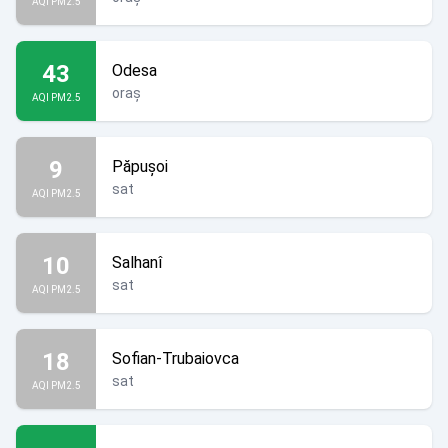
AQI PM2.5
43
Odesa
oraș
AQI PM2.5
9
Păpușoi
sat
AQI PM2.5
10
Salhanî
sat
AQI PM2.5
18
Sofian-Trubaiovca
sat
AQI PM2.5