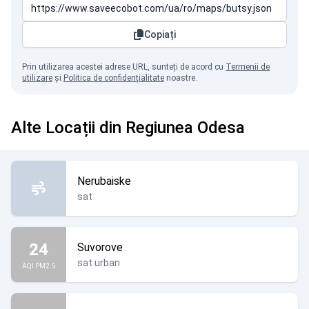
Copiați
Prin utilizarea acestei adrese URL, sunteți de acord cu
Termenii de
utilizare
și
Politica de confidențialitate
noastre.
Alte Locații din Regiunea Odesa
Nerubaiske
sat
24
Suvorove
sat urban
AQI PM2.5