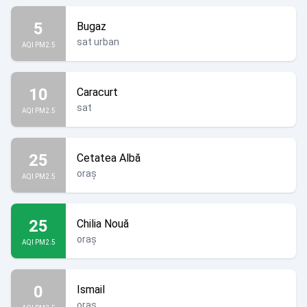
5
Bugaz
sat urban
AQI PM2.5
10
Caracurt
sat
AQI PM2.5
25
Cetatea Albă
oraș
AQI PM2.5
25
Chilia Nouă
oraș
AQI PM2.5
0
Ismail
oraș