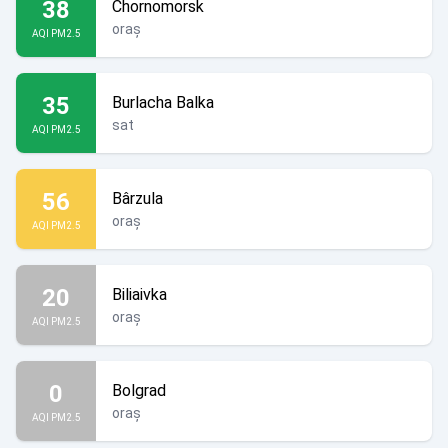
38
Chornomorsk
oraș
AQI PM2.5
35
Burlacha Balka
sat
AQI PM2.5
56
Bârzula
oraș
AQI PM2.5
20
Biliaivka
oraș
AQI PM2.5
0
Bolgrad
oraș
AQI PM2.5