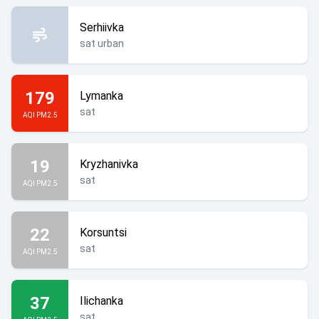
Serhiivka
sat urban
179
Lymanka
sat
AQI PM2.5
19
Kryzhanivka
sat
AQI PM2.5
22
Korsuntsi
sat
AQI PM2.5
37
Ilichanka
sat