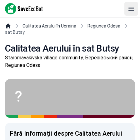
SaveEcoBot
Ope
Calitatea Aerului în Ucraina
Regiunea Odesa
sat Butsy
Calitatea Aerului în sat Butsy
Staromayakivska village community, Березівський район,
Regiunea Odesa
?
Fără Informații despre Calitatea Aerului