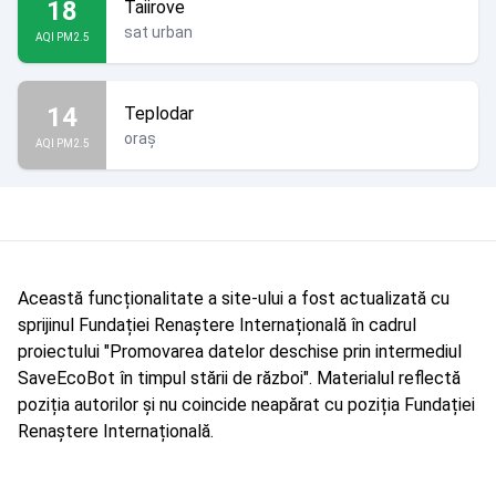
18
Taiirove
sat urban
AQI PM2.5
14
Teplodar
oraș
AQI PM2.5
Această funcționalitate a site-ului a fost actualizată cu
sprijinul Fundației Renaștere Internațională în cadrul
proiectului "Promovarea datelor deschise prin intermediul
SaveEcoBot în timpul stării de război". Materialul reflectă
poziția autorilor și nu coincide neapărat cu poziția Fundației
Renaștere Internațională.