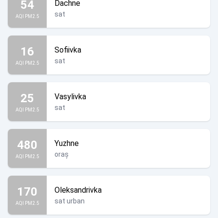
54
Dachne
sat
AQI PM2.5
16
Sofiivka
sat
AQI PM2.5
25
Vasylivka
sat
AQI PM2.5
480
Yuzhne
oraș
AQI PM2.5
170
Oleksandrivka
sat urban
AQI PM2.5