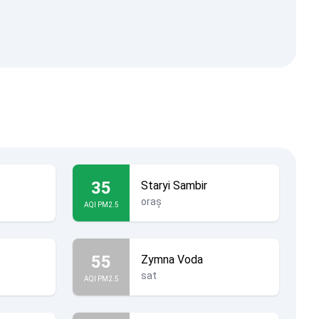
35
Staryi Sambir
oraș
AQI PM2.5
55
Zymna Voda
sat
AQI PM2.5