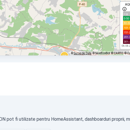
AQ
с/д
0-50
51-1
101-
151-
201-
301+
06.08.
©
Surse de Date
© SaveEcoBot
© CARTO
© O
SON pot fi utilizate pentru HomeAssistant, dashboarduri proprii, m