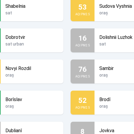
53
Shabelnia
Sudova Vyshnia
sat
oraș
AQI PM2.5
16
Dobrotvir
Dolishnii Luzhok
sat urban
sat
AQI PM2.5
76
Novyi Rozdil
Sambir
oraș
oraș
AQI PM2.5
52
Borîslav
Brodî
oraș
oraș
AQI PM2.5
8
Dublianî
Jovkva