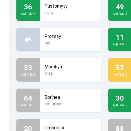
36
49
Pustomyty
oraș
AQI PM2.5
AQI PM2.5
11
Protesy
sat
AQI PM2.5
53
57
Morshyn
oraș
AQI PM2.5
AQI PM2.5
64
30
Borînea
sat urban
AQI PM2.5
AQI PM2.5
20
88
Drohobîci