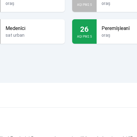
oraș
oraș
AQI PM2.5
26
Medenîci
Peremîșleanî
sat urban
oraș
AQI PM2.5