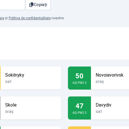
Copiați
are
și
Politica de confidențialitate
noastre.
50
Sokilnyky
Novoiavorivsk
sat
oraș
AQI PM2.5
47
Skole
Davydiv
oraș
sat
AQI PM2.5