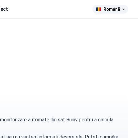
iect
Română
e monitorizare automate din sat Buniv pentru a calcula
t sat sau nu suntem informați despre ele. Puteți
cumpăra