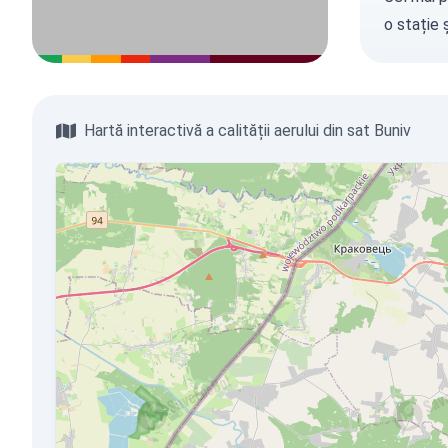
o stație
ș
Hartă interactivă a calității aerului din sat Buniv