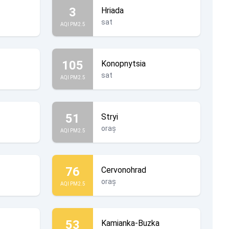
3
Hriada
sat
AQI PM2.5
105
Konopnytsia
sat
AQI PM2.5
51
Stryi
oraș
AQI PM2.5
76
Cervonohrad
oraș
AQI PM2.5
53
Kamianka-Buzka