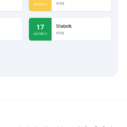
oraș
AQI PM2.5
17
Stebnîk
oraș
AQI PM2.5