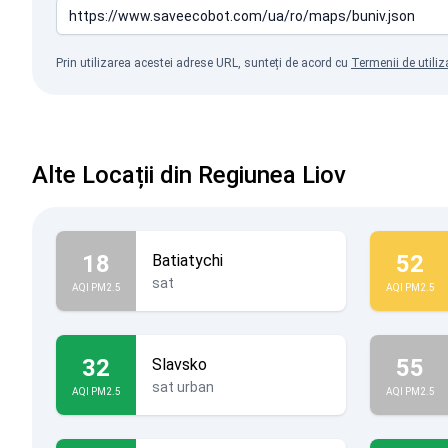
Prin utilizarea acestei adrese URL, sunteți de acord cu
Termenii de utiliz
Alte Locații din Regiunea Liov
18
52
Batiatychi
sat
AQI PM2.5
AQI PM2.5
32
55
Slavsko
sat urban
AQI PM2.5
AQI PM2.5