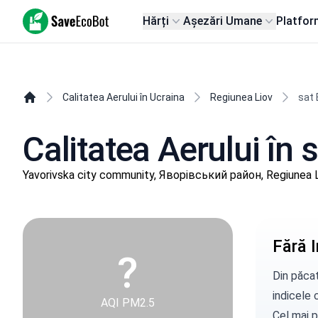
SaveEcoBot
Hărți
Așezări Umane
Platfor
Calitatea Aerului în Ucraina
Regiunea Liov
sat 
Calitatea Aerului în 
Yavorivska city community, Яворівський район, Regiunea 
Fără I
?
Din păcat
indicele c
AQI PM2.5
Cel mai p