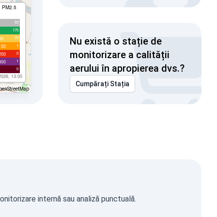
I PM2.5
93
175
79
00
Nu există o stație de
1
150
monitorizare a calității
0
200
1
300
aerului în apropierea dvs.?
0
2026, 13:00
Cumpărați Stația
penStreetMap
onitorizare internă sau analiză punctuală.