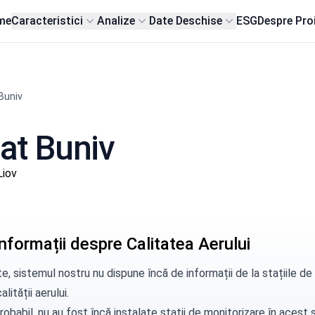
me
Caracteristici
Analize
Date Deschise
ESG
Despre Pro
Buniv
sat Buniv
Liov
nformații despre Calitatea Aerului
e, sistemul nostru nu dispune încă de informații de la stațiile d
alității aerului.
robabil, nu au fost încă instalate stații de monitorizare în aces