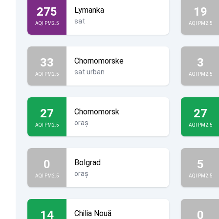
275
19
Lymanka
sat
AQI PM2.5
AQI PM2.5
33
3
Chornomorske
sat urban
AQI PM2.5
AQI PM2.5
27
27
Chornomorsk
oraș
AQI PM2.5
AQI PM2.5
0
5
Bolgrad
oraș
AQI PM2.5
AQI PM2.5
14
0
Chilia Nouă