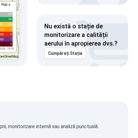
I PM2.5
100
180
66
00
Nu există o stație de
2
150
monitorizare a calității
0
200
1
300
aerului în apropierea dvs.?
0
2026, 19:00
Cumpărați Stația
penStreetMap
ii, monitorizare internă sau analiză punctuală.