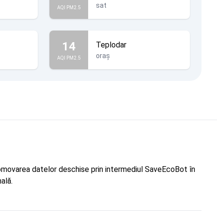
sat
AQI PM2.5
14
Teplodar
oraș
AQI PM2.5
"Promovarea datelor deschise prin intermediul SaveEcoBot în
ală.