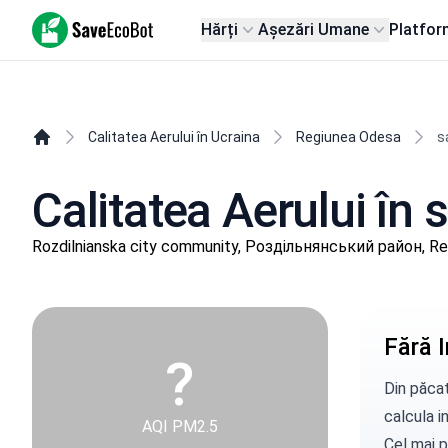
SaveEcoBot
Hărți
Așezări Umane
Platfor
Calitatea Aerului în Ucraina
Regiunea Odesa
s
Calitatea Aerului în
Rozdilnianska city community, Роздільнянський район, R
Fără I
?
Din păcat
calcula in
AQI PM2.5
Cel mai p