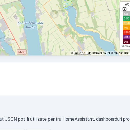
AQ
с/д
0-50
51-1
101-
151-
201-
301+
06.08.
©
Surse de Date
© SaveEcoBot
© CARTO
© O
at JSON pot fi utilizate pentru HomeAssistant, dashboarduri propr