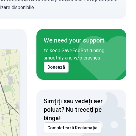
zare disponibile.
We need your support
to keep SaveEcoBot running
smoothly and w/o crashes
Donează
Simțiți sau vedeți aer
poluat? Nu treceți pe
lângă!
Completează Reclamația