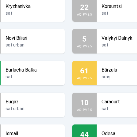
22
Kryzhanivka
Korsuntsi
sat
sat
AQI PM2.5
5
Novi Biliari
Velykyi Dalnyk
sat urban
sat
AQI PM2.5
61
Burlacha Balka
Bârzula
sat
oraș
AQI PM2.5
10
Bugaz
Caracurt
sat urban
sat
AQI PM2.5
44
Ismail
Odesa