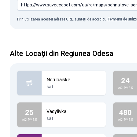
Prin utilizarea acestei adrese URL, sunteți de acord cu
Termenii de utiliz
Alte Locații din Regiunea Odesa
24
Nerubaiske
sat
AQI PM2.5
25
480
Vasylivka
sat
AQI PM2.5
AQI PM2.5