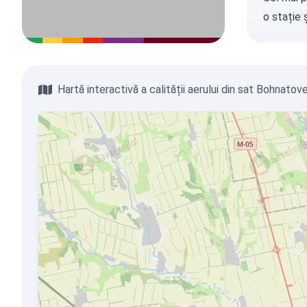
o stație
ș
Hartă interactivă a calității aerului din sat Bohnatov