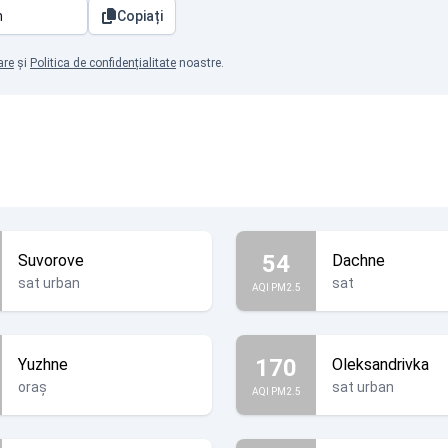
Copiați
are
și
Politica de confidențialitate
noastre.
54
Suvorove
Dachne
sat urban
sat
AQI PM2.5
170
Yuzhne
Oleksandrivka
oraș
sat urban
AQI PM2.5