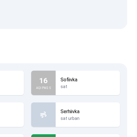
16
Sofiivka
sat
AQI PM2.5
Serhiivka
sat urban