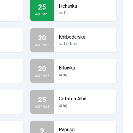
25
Ilichanka
sat
AQI PM2.5
20
Khlibodarske
sat urban
AQI PM2.5
20
Biliaivka
oraș
AQI PM2.5
25
Cetatea Albă
oraș
AQI PM2.5
9
Păpușoi