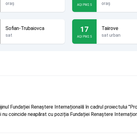
oraș
oraș
AQI PM2.5
17
Sofian-Trubaiovca
Taiirove
sat
sat urban
AQI PM2.5
rijinul Fundației Renaștere Internațională în cadrul proiectului 
r și nu coincide neapărat cu poziția Fundației Renaștere Internațion