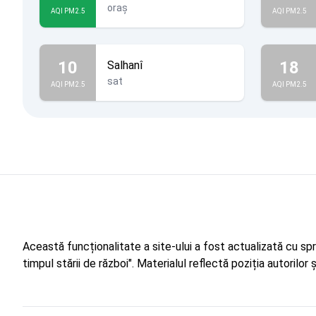
oraș
AQI PM2.5
AQI PM2.5
10
18
Salhanî
sat
AQI PM2.5
AQI PM2.5
Această funcționalitate a site-ului a fost actualizată cu sp
timpul stării de război". Materialul reflectă poziția autorilo