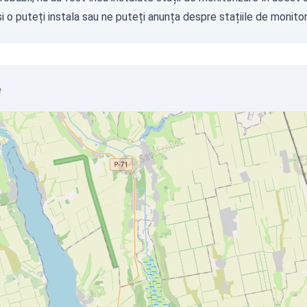
i o puteți instala sau ne puteți
anunța
despre stațiile de monitori
e