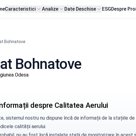
me
Caracteristici
Analize
Date Deschise
ESG
Despre Pro
at Bohnatove
 sat Bohnatove
egiunea Odesa
nformații despre Calitatea Aerului
e, sistemul nostru nu dispune încă de informații de la stațiile 
dicele calității aerului.
robabil, nu au fost încă instalate stații de monitorizare în aces