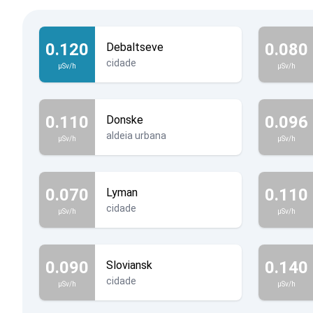
0.120
0.080
Debaltseve
cidade
µSv/h
µSv/h
0.110
0.096
Donske
aldeia urbana
µSv/h
µSv/h
0.070
0.110
Lyman
cidade
µSv/h
µSv/h
0.090
0.140
Sloviansk
cidade
µSv/h
µSv/h