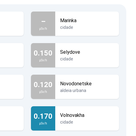
–
Marinka
cidade
µSv/h
0.150
Selydove
cidade
µSv/h
0.120
Novodonetske
aldeia urbana
µSv/h
0.170
Volnovakha
cidade
µSv/h