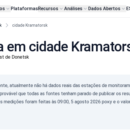
os
Plataformas
Recursos
Análises
Dados Abertos
E
k
cidade Kramatorsk
ca em cidade Kramator
st de Donetsk
Gam
ente, atualmente não há dados reais das estações de monitora
(
É provável que todas as fontes tenham parado de publicar os re
с/д
0-0.1
as medições foram feitas às 09:00, 5 agosto 2026 року e o valor
0.10
0.20
0.30
0.50
2.1+
06.08.