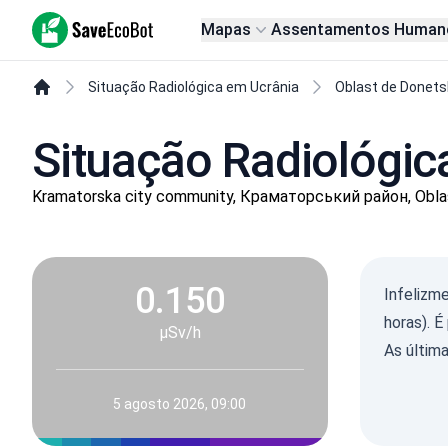
SaveEcoBot
Mapas
Assentamentos Human
Situação Radiológica em Ucrânia
Oblast de Donets
Situação Radiológi
Kramatorska city community, Краматорський район, Obla
0.150
Infelizm
horas). 
µSv/h
As últim
5 agosto 2026, 09:00