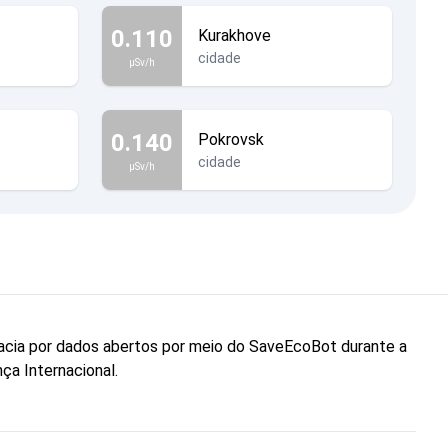
0.110
Kurakhove
cidade
µSv/h
0.140
Pokrovsk
cidade
µSv/h
cacia por dados abertos por meio do SaveEcoBot durante a
ça Internacional.