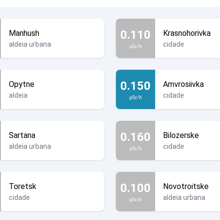
0.110
Manhush
Krasnohorivka
aldeia urbana
cidade
µSv/h
0.150
Opytne
Amvrosiivka
aldeia
cidade
µSv/h
0.160
Sartana
Bilozerske
aldeia urbana
cidade
µSv/h
0.100
Toretsk
Novotroitske
cidade
aldeia urbana
µSv/h