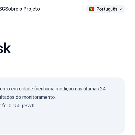
SG
Sobre o Projeto
Português
sk
ma Ray
mento em cidade (nenhuma medição nas últimas 24
µSv/h)
sultados do monitoramento.
549
103
 foi 0.150 µSv/h.
325
1-0.2
10
1-0.3
11
1-0.5
16
1-2
6
2026, 11:00