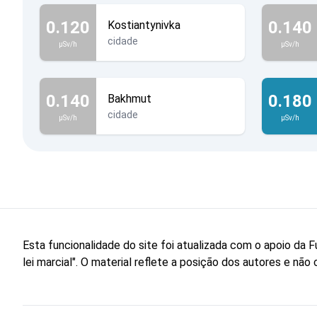
0.120
0.140
Kostiantynivka
cidade
µSv/h
µSv/h
0.140
0.180
Bakhmut
cidade
µSv/h
µSv/h
Esta funcionalidade do site foi atualizada com o apoio d
lei marcial". O material reflete a posição dos autores e n