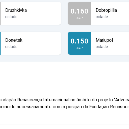
0.160
Druzhkivka
Dobropillia
cidade
cidade
µSv/h
0.150
Donetsk
Mariupol
cidade
cidade
µSv/h
a Fundação Renascença Internacional no âmbito do projeto "Advo
ão coincide necessariamente com a posição da Fundação Renascen