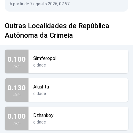
A partir de 7 agosto 2026, 07:57
Outras Localidades de República
Autônoma da Crimeia
0.100
Simferopol
cidade
µSv/h
0.130
Alushta
cidade
µSv/h
0.100
Dzhankoy
cidade
µSv/h