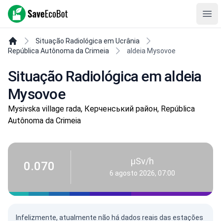
SaveEcoBot
Ope
Situação Radiológica em Ucrânia
República Autônoma da Crimeia
aldeia Mysovoe
Situação Radiológica em aldeia
Mysovoe
Mysivska village rada, Керченський район, República
Autônoma da Crimeia
µSv/h
0.070
6 agosto 2026, 07:00
Infelizmente, atualmente não há dados reais das estações