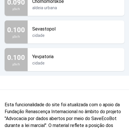
0.090
Chornomorskoe
aldeia urbana
µSv/h
0.100
Sevastopol
cidade
µSv/h
0.100
Yevpatoria
cidade
µSv/h
Esta funcionalidade do site foi atualizada com o apoio da
Fundação Renascença Internacional no âmbito do projeto
"Advocacia por dados abertos por meio do SaveEcoBot
durante a lei marcial". O material reflete a posição dos