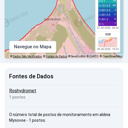
108
0-0.1
482
0.101-0.2
8
0.201-0.3
11
0.301-0.5
15
0.501-2
7
2.1+
07.08.2026, 08:00
ISW
Navegue no Mapa
06.08.2026, 19:23
©
Dados Não Verificados
©
Fontes de Dados
© SaveEcoBot
© CARTO
© OpenStreetMap
Fontes de Dados
Roshydromet
1 postos
O número total de postos de monitoramento em aldeia
Mysovoe - 1 postos.