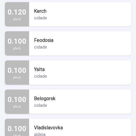
0.120
Kerch
cidade
µSv/h
0.100
Feodosia
cidade
µSv/h
0.100
Yalta
cidade
µSv/h
0.100
Belogorsk
cidade
µSv/h
0.100
Vladislavovka
aldeia
µSv/h