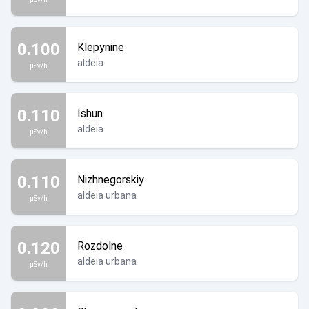
0.100
Klepynine
aldeia
µSv/h
0.110
Ishun
aldeia
µSv/h
0.110
Nizhnegorskiy
aldeia urbana
µSv/h
0.120
Rozdolne
aldeia urbana
µSv/h