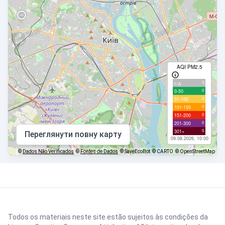
AQI PM2.5
3
с/д
0
0-50
0
51-100
0
101-150
0
151-200
0
201-300
0
301+
Переглянути повну карту
09.08.2026, 10:00
©
Dados Não Verificados
©
Fontes de Dados
© SaveEcoBot
© CARTO
© OpenStreetMap
Todos os materiais neste site estão sujeitos às condições da