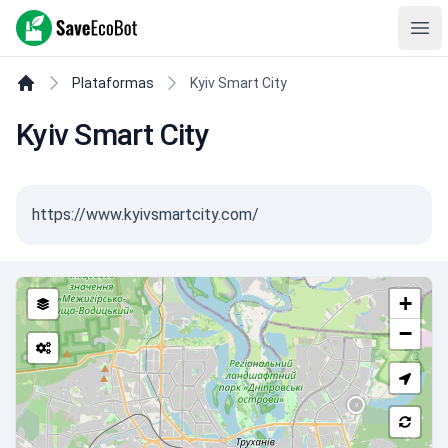
SaveEcoBot
Ope
Plataformas
Kyiv Smart City
Kyiv Smart City
https://www.kyivsmartcity.com/
+
−