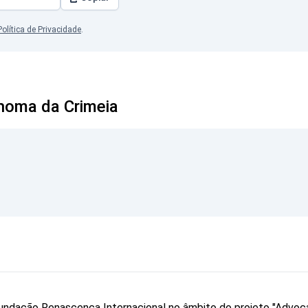
Política de Privacidade
.
noma da Crimeia
a Fundação Renascença Internacional no âmbito do projeto "Advo