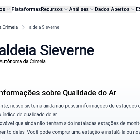
os
Plataformas
Recursos
Análises
Dados Abertos
E
a Crimeia
aldeia Sieverne
aldeia Sieverne
 Autônoma da Crimeia
nformações sobre Qualidade do Ar
ente, nosso sistema ainda não possui informações de estações
o índice de qualidade do ar.
rovável que ainda não tenham sido instaladas estações de moni
ento delas. Você pode
comprar uma estação
e instalá-la ou
nos