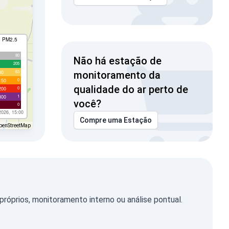
I PM2.5
80
Não há estação de
205
63
00
monitoramento da
0
150
qualidade do ar perto de
0
200
1
300
você?
0
2026, 15:00
Compre uma Estação
penStreetMap
óprios, monitoramento interno ou análise pontual.