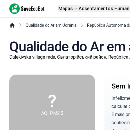
SaveEcoBot
Mapas
Assentamentos Human
Qualidade do Ar em Ucrânia
República Autônoma d
Qualidade do Ar em 
Dalekivska village rada, Євпаторійський район, República
Sem I
?
Infelizm
calcular 
AQI PM2.5
É mais p
conhecim