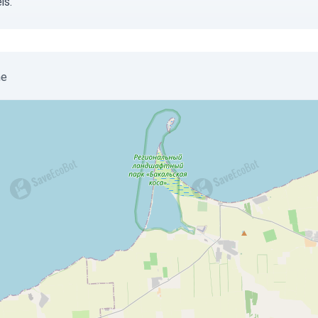
is.
ne