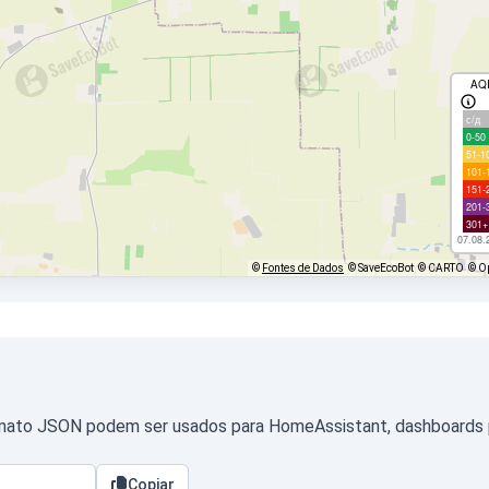
AQ
с/д
0-50
51-1
101-
151-
201-
301+
07.08.
©
Fontes de Dados
© SaveEcoBot
© CARTO
© O
mato JSON podem ser usados para HomeAssistant, dashboards pr
Copiar