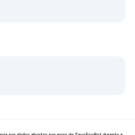
cacia por dados abertos por meio do SaveEcoBot durante a