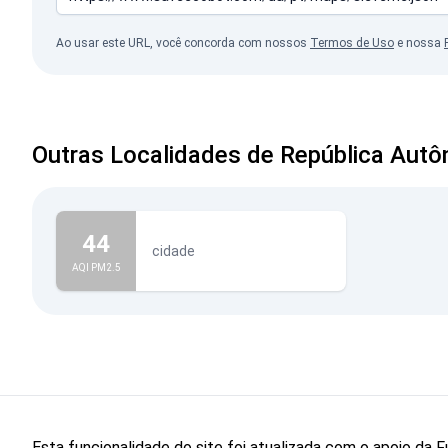
Ao usar este URL, você concorda com nossos
Termos de Uso
e nossa
Outras Localidades de República Autô
44
cidade
AQI PM2.5
Esta funcionalidade do site foi atualizada com o apoio d