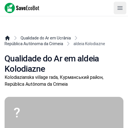
SaveEcoBot
Ope
Qualidade do Ar em Ucrânia
República Autônoma da Crimeia
aldeia Kolodiazne
Qualidade do Ar em aldeia
Kolodiazne
Kolodiazianska village rada, Курманський район,
República Autônoma da Crimeia
?