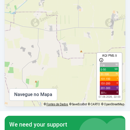
AQI PM2.5
92
с/д
181
0-50
76
51-100
1
101-150
0
151-200
0
201-300
0
301+
Navegue no Mapa
07.08.2026, 22:00
©
Fontes de Dados
© SaveEcoBot
© CARTO
© OpenStreetMap
We need your support