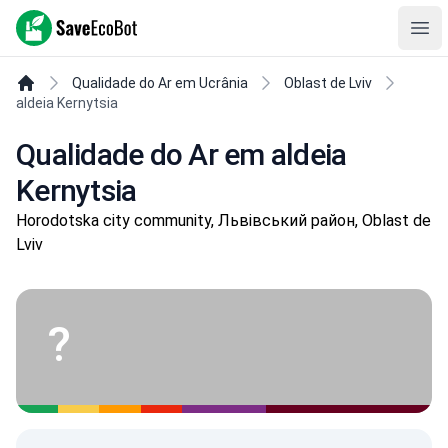
SaveEcoBot
Ope
Qualidade do Ar em Ucrânia
Oblast de Lviv
aldeia Kernytsia
Qualidade do Ar em aldeia
Kernytsia
Horodotska city community, Львівський район, Oblast de
Lviv
?