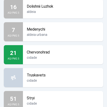
16
Dolishnii Luzhok
aldeia
AQI PM2.5
7
Medenychi
aldeia urbana
AQI PM2.5
21
Chervonohrad
cidade
AQI PM2.5
Truskavets
cidade
51
Stryi
cidade
AQI PM2.5