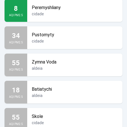
8
Peremyshliany
cidade
AQI PM2.5
34
Pustomyty
cidade
AQI PM2.5
55
Zymna Voda
aldeia
AQI PM2.5
18
Batiatychi
aldeia
AQI PM2.5
55
Skole
cidade
AQI PM2.5