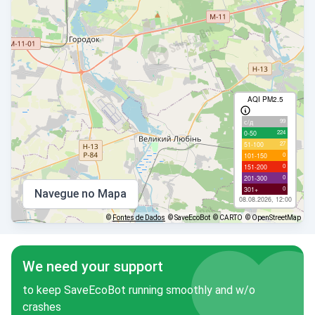
AQI PM2.5
99
с/д
224
0-50
27
51-100
0
101-150
0
151-200
0
201-300
0
301+
Navegue no Mapa
08.08.2026, 12:00
©
Fontes de Dados
© SaveEcoBot
© CARTO
© OpenStreetMap
We need your support
to keep SaveEcoBot running smoothly and w/o
crashes