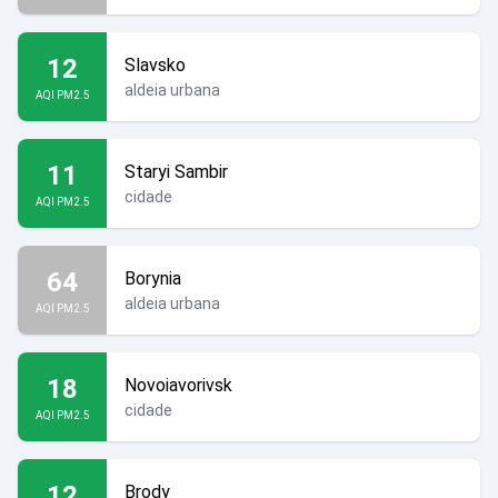
12
Slavsko
aldeia urbana
AQI PM2.5
11
Staryi Sambir
cidade
AQI PM2.5
64
Borynia
aldeia urbana
AQI PM2.5
18
Novoiavorivsk
cidade
AQI PM2.5
12
Brody