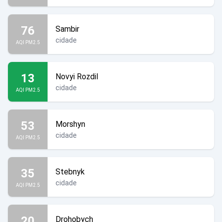
76
Sambir
cidade
AQI PM2.5
13
Novyi Rozdil
cidade
AQI PM2.5
53
Morshyn
cidade
AQI PM2.5
35
Stebnyk
cidade
AQI PM2.5
20
Drohobych