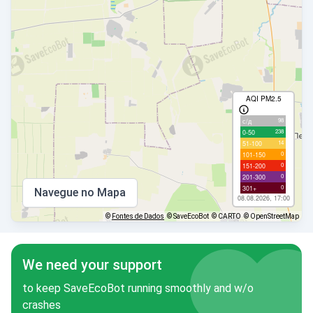
AQI PM2.5
98
с/д
238
0-50
14
51-100
0
101-150
0
151-200
0
201-300
0
301+
Navegue no Mapa
08.08.2026, 17:00
©
Fontes de Dados
© SaveEcoBot
© CARTO
© OpenStreetMap
We need your support
to keep SaveEcoBot running smoothly and w/o
crashes