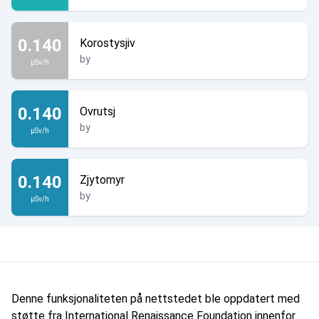
0.140
Korostysjiv
by
µSv/h
0.140
Ovrutsj
by
µSv/h
0.140
Zjytomyr
by
µSv/h
Denne funksjonaliteten på nettstedet ble oppdatert med
støtte fra International Renaissance Foundation innenfor