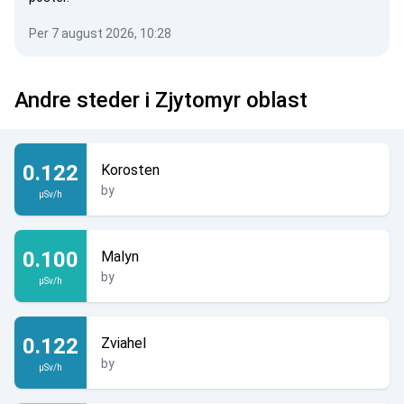
Per 7 august 2026, 10:28
Andre steder i Zjytomyr oblast
0.122
Korosten
by
µSv/h
0.100
Malyn
by
µSv/h
0.122
Zviahel
by
µSv/h