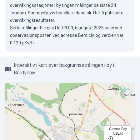
overvåkingsstasjoner i by (ingen målinger de siste 24
timene). Sannsynligvis har alle kildene sluttet å publisere
overvåkingsresultater.
Siste målinger ble gjort kl. 09:00, 6 august 2026 року ved
observasjonsposten ved adresse Berdiciv, og verdien var
0.120 µSv/h.
Interaktivt kart over bakgrunnsstrålingen i by i
Berdychiv
Gamma Ray
(µSv/h)