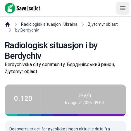
SaveEcoBot
Ope
Radiologisk situasjon i Ukraina
Zjytomyr oblast
by Berdychiv
Radiologisk situasjon i by
Berdychiv
Berdychivska city community, Бердичівський район,
Zjytomyr oblast
µSv/h
0.120
6 august 2026, 09:00
Dessverre er det for øyeblikket ingen aktuelle data fra