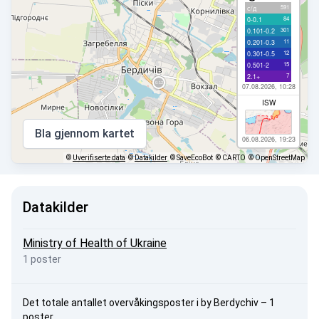
591
с/д
84
0-0.1
301
0.101-0.2
11
0.201-0.3
12
0.301-0.5
15
0.501-2
7
2.1+
07.08.2026, 10:28
ISW
Bla gjennom kartet
06.08.2026, 19:23
©
Uverifiserte data
©
Datakilder
© SaveEcoBot
© CARTO
© OpenStreetMap
Datakilder
Ministry of Health of Ukraine
1 poster
Det totale antallet overvåkingsposter i by Berdychiv – 1
poster.