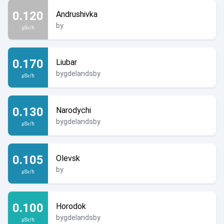
0.120
Andrushivka
by
µSv/h
0.170
Liubar
bygdelandsby
µSv/h
0.130
Narodychi
bygdelandsby
µSv/h
0.105
Olevsk
by
µSv/h
0.100
Horodok
bygdelandsby
µSv/h