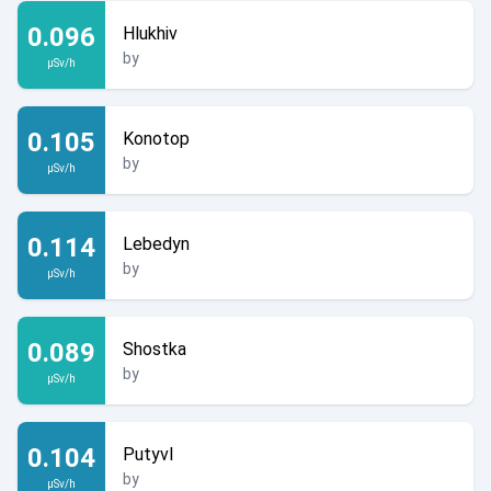
0.096
Hlukhiv
by
µSv/h
0.105
Konotop
by
µSv/h
0.114
Lebedyn
by
µSv/h
0.089
Shostka
by
µSv/h
0.104
Putyvl
by
µSv/h