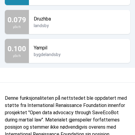
0.079
Druzhba
landsby
µSv/h
0.100
Yampil
bygdelandsby
µSv/h
Denne funksjonaliteten på nettstedet ble oppdatert med
støtte fra International Renaissance Foundation innenfor
prosjektet "Open data advocacy through SaveEcoBot
during martial law". Materialet gjenspeiler forfatternes
posisjon og stemmer ikke nødvendigvis overens med
International Renaissance Foundation sin posisjon.