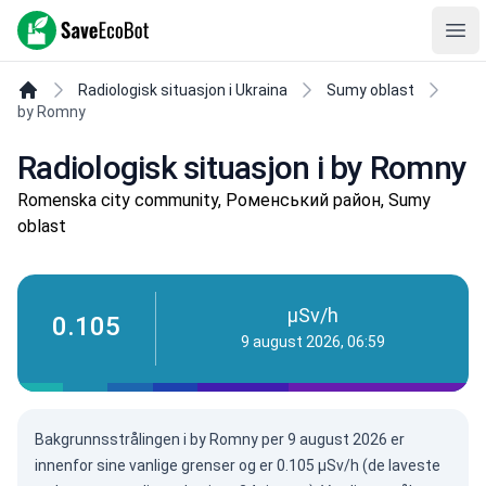
SaveEcoBot
Ope
Radiologisk situasjon i Ukraina
Sumy oblast
by Romny
Radiologisk situasjon i by Romny
Romenska city community, Роменський район, Sumy
oblast
µSv/h
0.105
9 august 2026, 06:59
Bakgrunnsstrålingen i by Romny per
9 august 2026
er
innenfor sine vanlige grenser og er 0.105 µSv/h (de laveste