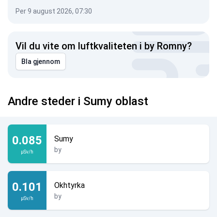
Per 9 august 2026, 07:30
Vil du vite om luftkvaliteten i by Romny?
Bla gjennom
Andre steder i Sumy oblast
0.085
Sumy
by
µSv/h
0.101
Okhtyrka
by
µSv/h