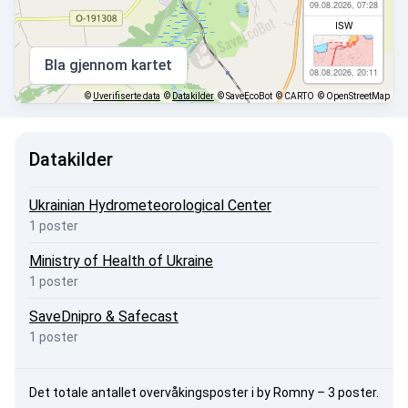
09.08.2026, 07:28
ISW
Bla gjennom kartet
08.08.2026, 20:11
©
Uverifiserte data
©
Datakilder
© SaveEcoBot
© CARTO
© OpenStreetMap
Datakilder
Ukrainian Hydrometeorological Center
1 poster
Ministry of Health of Ukraine
1 poster
SaveDnipro & Safecast
1 poster
Det totale antallet overvåkingsposter i by Romny – 3 poster.