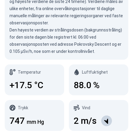
og høyeste verdiene de siste 24 timene). Verdiene måles av
ulike enheter, fra online overvåkingsstasjoner til daglige
manuelle målinger av relevante regjeringsorganer ved faste
observasjonsposter.
Den høyeste verdien av strålingsdosen (bakgrunnsstråling)
for den siste dagen ble registrert kl. 06:00 ved
observasjonsposten ved adresse Pokrovsky Descent og er
0.105 µSv/h, noe som er under kontrollnivået.
Temperatur
Luftfuktighet
+17.5
°C
88.0
%
Trykk
Vind
747
2
m/s
mm Hg