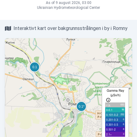
As of 9 august 2026, 03:00
Ukrainian Hydrometeorological Center
Interaktivt kart over bakgrunnsstrålingen i by i Romny
Gamma Ray
(µSv/h)
650
с/д
96
0-0.1
252
0.101-0.2
6
0.201-0.3
6
0.301-0.5
8
0.501-2
3
2.1+