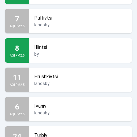
7
Pultivtsi
landsby
AQI PM2.5
8
Illintsi
by
AQI PM2.5
11
Hrushkivtsi
landsby
AQI PM2.5
6
Ivaniv
landsby
AQI PM2.5
24
Turbiv