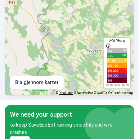
AQI PM2.5
89
с/д
257
0-50
4
51-100
0
101-150
0
151-200
0
201-300
0
301+
Bla gjennom kartet
10.08.2026, 15:00
©
Datakilder
© SaveEcoBot
© CARTO
© OpenStreetMap
We need your support
to keep SaveEcoBot running smoothly and w/o
crashes