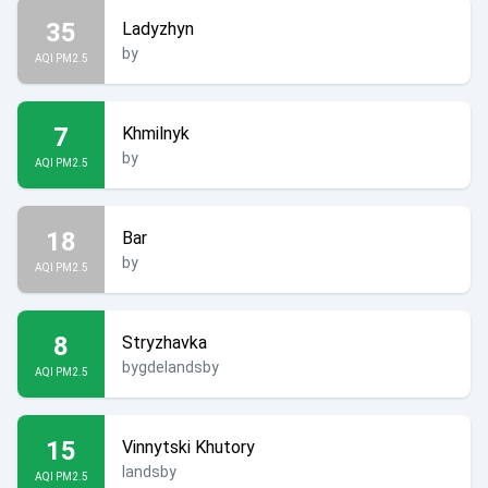
35
Ladyzhyn
by
AQI PM2.5
7
Khmilnyk
by
AQI PM2.5
18
Bar
by
AQI PM2.5
8
Stryzhavka
bygdelandsby
AQI PM2.5
15
Vinnytski Khutory
landsby
AQI PM2.5