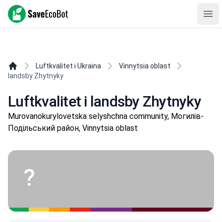
SaveEcoBot
Ope
Luftkvalitet i Ukraina
Vinnytsia oblast
landsby Zhytnyky
Luftkvalitet i landsby Zhytnyky
Murovanokurylovetska selyshchna community, Могилів-
Подільський район, Vinnytsia oblast
?