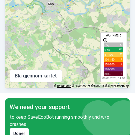
AQI PM2.5
87
с/д
182
0-50
77
51-100
2
101-150
0
151-200
1
201-300
0
301+
Bla gjennom kartet
06.08.2026, 14:00
©
Datakilder
© SaveEcoBot
© CARTO
© OpenStreetMap
We need your support
to keep SaveEcoBot running smoothly and w/o
crashes
Doner