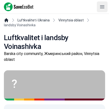
SaveEcoBot
Ope
Luftkvalitet i Ukraina
Vinnytsia oblast
landsby Voinashivka
Luftkvalitet i landsby
Voinashivka
Barska city community, Жмеринський район, Vinnytsia
oblast
?