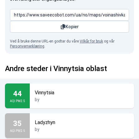
Kopier
Ved å bruke denne URL-en godtar du våre
Vilkår for bruk
og vår
Personvernerklæring
.
Andre steder i Vinnytsia oblast
44
Vinnytsia
by
AQI PM2.5
35
Ladyzhyn
by
AQI PM2.5