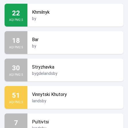
22
Khmilnyk
by
AQI PM2.5
18
Bar
by
AQI PM2.5
30
Stryzhavka
bygdelandsby
AQI PM2.5
51
Vinnytski Khutory
landsby
AQI PM2.5
7
Pultivtsi