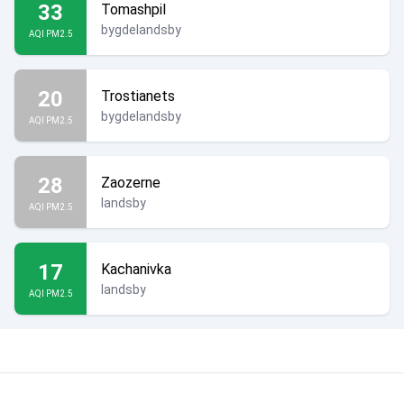
33
Tomashpil
bygdelandsby
AQI PM2.5
20
Trostianets
bygdelandsby
AQI PM2.5
28
Zaozerne
landsby
AQI PM2.5
17
Kachanivka
landsby
AQI PM2.5