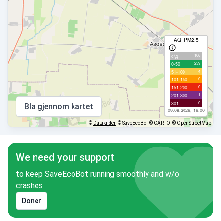
AQI PM2.5
106
с/д
239
0-50
4
51-100
0
101-150
0
151-200
1
201-300
0
301+
Bla gjennom kartet
09.08.2026, 16:00
©
Datakilder
© SaveEcoBot
© CARTO
© OpenStreetMap
We need your support
to keep SaveEcoBot running smoothly and w/o
crashes
Doner