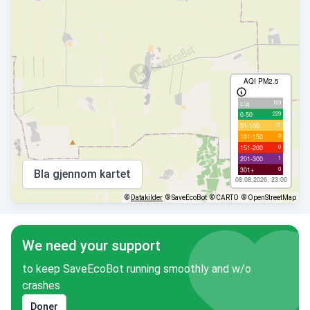
AQI PM2.5
109
с/д
229
0-50
11
51-100
0
101-150
0
151-200
1
201-300
0
301+
Bla gjennom kartet
08.08.2026, 23:00
©
Datakilder
© SaveEcoBot
© CARTO
© OpenStreetMap
We need your support
to keep SaveEcoBot running smoothly and w/o
crashes
Doner