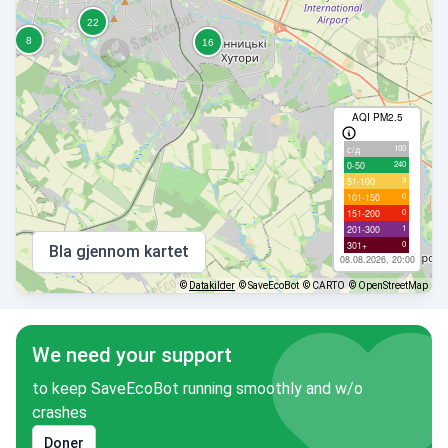
AQI PM2.5
100
с/д
240
0-50
9
51-100
0
101-150
0
151-200
1
201-300
0
301+
Bla gjennom kartet
08.08.2026, 20:00
©
Datakilder
© SaveEcoBot
© CARTO
© OpenStreetMap
We need your support
to keep SaveEcoBot running smoothly and w/o
crashes
Doner