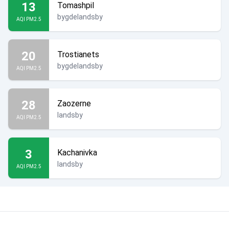
13
Tomashpil
bygdelandsby
AQI PM2.5
20
Trostianets
bygdelandsby
AQI PM2.5
28
Zaozerne
landsby
AQI PM2.5
3
Kachanivka
landsby
AQI PM2.5