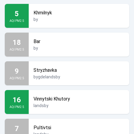
5
Khmilnyk
by
AQI PM2.5
18
Bar
by
AQI PM2.5
9
Stryzhavka
bygdelandsby
AQI PM2.5
16
Vinnytski Khutory
landsby
AQI PM2.5
7
Pultivtsi