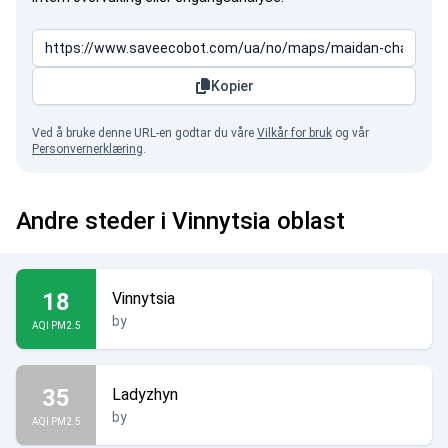
Kopier
Ved å bruke denne URL-en godtar du våre
Vilkår for bruk
og vår
Personvernerklæring
.
Andre steder i Vinnytsia oblast
18
Vinnytsia
by
AQI PM2.5
35
Ladyzhyn
by
AQI PM2.5